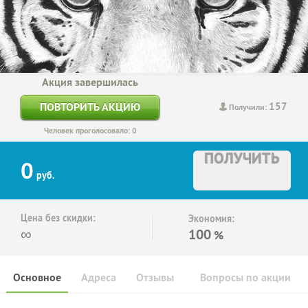
Акция завершилась
157
ПОВТОРИТЬ АКЦИЮ
Получили:
Человек проголосовало: 0
ПОЛУЧИТЬ
0
руб.
Цена без скидки:
Экономия:
∞
100
%
Основное
Адреса
Отзывы
Вопросы по акции