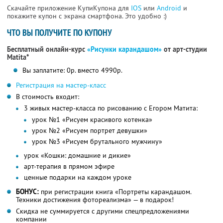
Скачайте приложение КупиКупона для
IOS
или
Android
и
покажите купон с экрана смартфона. Это удобно :)
ЧТО ВЫ ПОЛУЧИТЕ ПО КУПОНУ
Бесплатный онлайн-курс
«Рисунки карандашом»
от арт-студии
Matita*
Вы заплатите: 0р. вместо 4990р.
Регистрация на мастер-класс
В стоимость входит:
3 живых мастер-класса по рисованию с Егором Матита:
урок №1 «Рисуем красивого котенка»
урок №2 «Рисуем портрет девушки»
урок №3 «Рисуем брутального мужчину»
урок «Кошки: домашние и дикие»
арт-терапия в прямом эфире
ценные подарки на каждом уроке
БОНУС:
при регистрации книга «Портреты карандашом.
Техники достижения фотореализма» — в подарок!
Скидка не суммируется с другими спецпредложениями
компании