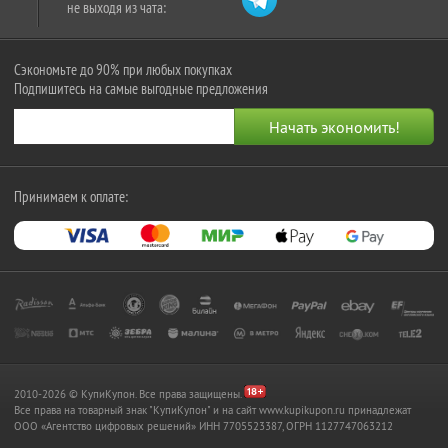
не выходя из чата:
Сэкономьте до 90% при любых покупках
Подпишитесь на самые выгодные предложения
Принимаем к оплате:
2010-2026 © КупиКупон. Все права защищены.
Все права на товарный знак "КупиКупон" и на сайт www.kupikupon.ru принадлежат
OOO «Агентство цифровых решений» ИНН 7705523387, ОГРН 1127747063212