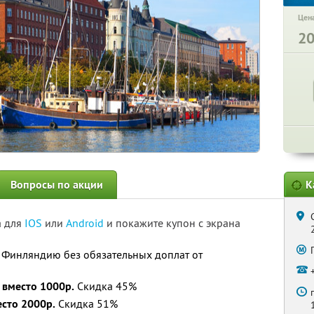
Цена
2
Вопросы по акции
К
а для
IOS
или
Android
и покажите купон с экрана
 Финляндию без обязательных доплат от
 вместо 1000р.
Скидка 45%
есто 2000р.
Скидка 51%