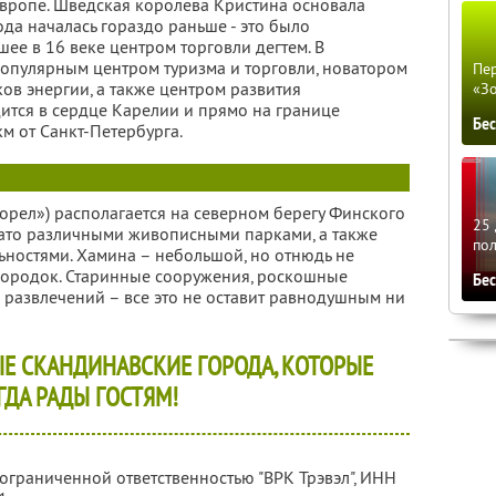
Европе. Шведская королева Кристина основала
ода началась гораздо раньше - это было
ее в 16 веке центром торговли дегтем. В
популярным центром туризма и торговли, новатором
Пер
ов энергии, а также центром развития
«З
ится в сердце Карелии и прямо на границе
Бе
км от Санкт-Петербурга.
орел») располагается на северном берегу Финского
25 
огато различными живописными парками, а также
по
ностями. Хамина – небольшой, но отнюдь не
ородок. Старинные сооружения, роскошные
Бе
 развлечений – все это не оставит равнодушным ни
Е СКАНДИНАВСКИЕ ГОРОДА, КОТОРЫЕ
ГДА РАДЫ ГОСТЯМ!
 ограниченной ответственностью "ВРК Трэвэл",
ИНН