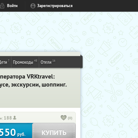
Войти
Зарегистрироваться
7
48
16
Дети
Промокоды
Отели
ператора VRKtravel:
се, экскурсии, шоппинг.
188
(0)
и:
550
КУПИТЬ
руб.