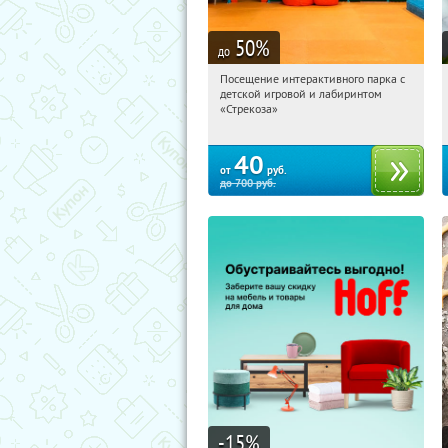
50
%
до
Посещение интерактивного парка с
04:43:09
Купили:
61
детской игровой и лабиринтом
Речной вокзал
«Стрекоза»
40
от
руб.
до
700
руб.
-15
%