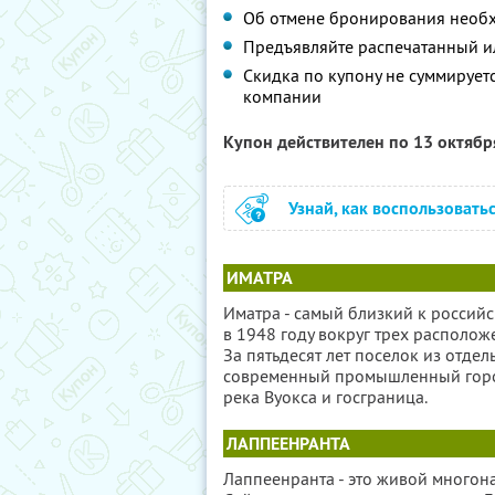
Об отмене бронирования необх
Предъявляйте распечатанный и
Скидка по купону не суммируе
компании
Купон действителен по 13 октяб
Узнай, как воспользовать
ИМАТРА
Иматра - самый близкий к россий
в 1948 году вокруг трех располо
За пятьдесят лет поселок из отд
современный промышленный город,
река Вуокса и госграница.
ЛАППЕЕНРАНТА
Лаппеенранта - это живой многон