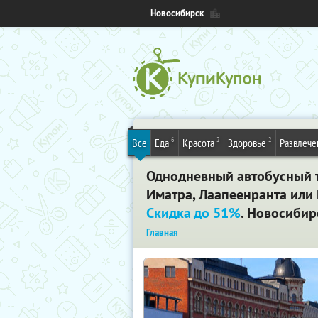
Новосибирск
6
2
2
Все
Еда
Красота
Здоровье
Развлече
Однодневный автобусный т
Иматра, Лаапеенранта или 
Скидка до 51%
. Новосибир
Главная