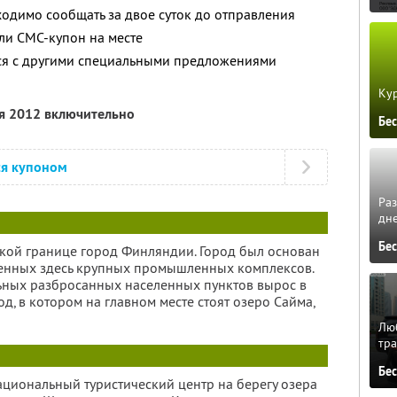
одимо сообщать за двое суток до отправления
ли СМС-купон на месте
тся с другими специальными предложениями
Кур
ря 2012 включительно
Бе
ся купоном
Ра
дне
Бе
ской границе город Финляндии. Город был основан
женных здесь крупных промышленных комплексов.
ельных разбросанных населенных пунктов вырос в
 в котором на главном месте стоят озеро Сайма,
Люб
тра
Бе
ациональный туристический центр на берегу озера