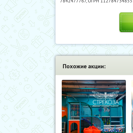
7842477767
, ОГРН 112784734855
Похожие акции: