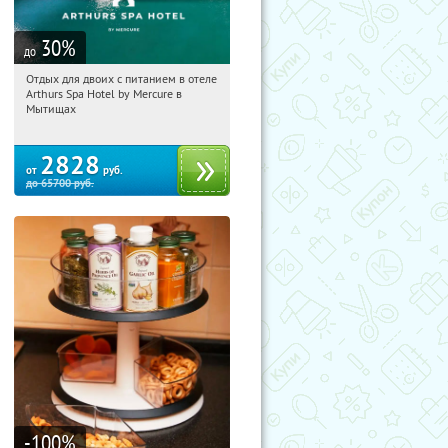
30
%
до
Отдых для двоих с питанием в отеле
04:43:09
Купи первым!
Arthurs Spa Hotel by Mercure в
Московская обл., г. Мытищи, д.
Мытищах
Ларево, ул. Хвойная, стр. 26
2828
от
руб.
до
65700
руб.
-100
%