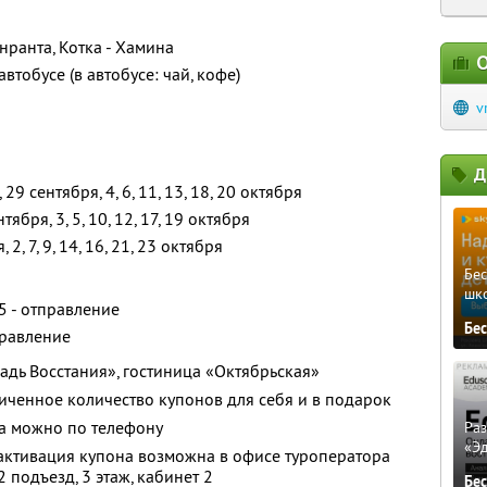
нранта, Котка - Хамина
О
тобусе (в автобусе: чай, кофе)
v
Д
 29 сентября, 4, 6, 11, 13, 18, 20 октября
нтября, 3, 5, 10, 12, 17, 19 октября
2, 7, 9, 14, 16, 21, 23 октября
Бе
шк
45 - отправление
Бе
тправление
щадь Восстания», гостиница «Октябрьская»
ченное количество купонов для себя и в подарок
са можно по телефону
Ра
«Э
активация купона возможна в офисе туроператора
 2 подъезд, 3 этаж, кабинет 2
Бе