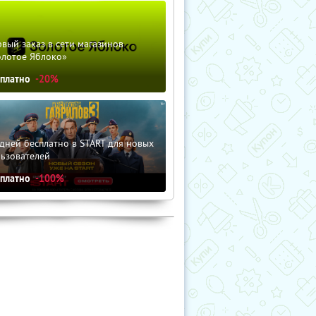
вый заказ в сети магазинов
олотое Яблоко»
сплатно
-20%
дней бесплатно в START для новых
льзователей
сплатно
-100%