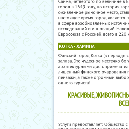
Сайма, четвертого по величине в 
город в 1649 году, но история гор
оживленное рыночное место, ставш
настоящее время город является 
в сфере возобновляемых источник
исследований и инноваций. Наход
Евросоюза с Россией, всего в 220 
КОТКА - ХАМИНА
Финский город Котка (в перводе «
залива. Это чудесное местечко б
архитектурными достопримечатель
лишенный финского очарования г
пейзажи, а также огромный выбор
одного туриста!
КРАСИВЫЕ, ЖИВОПИСНЫ
ВСЕ
Услуги предоставляет: Общество с