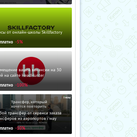
сы от онлайн-школы Skillfactory
сплатно
-5%
змещение вашей вакансии на 30
й на сайте HeadHunter
сплатно
-100%
ой трансфер от сервиса заказа
нсферов из аэропортов i'way
сплатно
-10%