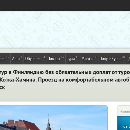
25
1
31
26
13
12
84
ния
Авто
Обучение
Товары
Туры
Услуги
ПолучиКупон
ур в Финляндию без обязательных доплат от туро
Котка-Хамина. Проезд на комфортабельном автобу
ск
Купил
от