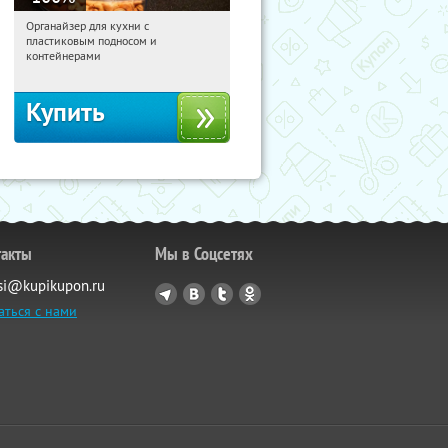
Органайзер для кухни с
04:43:09
Получили:
312
пластиковым подносом и
Россия
контейнерами
Купить
такты
Мы в Соцсетях
si@kupikupon.ru
аться с нами