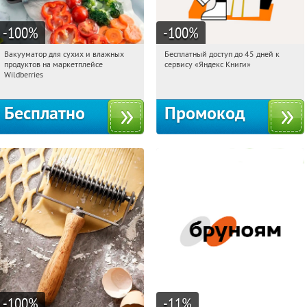
-100
%
-100
%
Вакууматор для сухих и влажных
Бесплатный доступ до 45 дней к
04:43:09
Получили:
180
04:43:09
Получи первым!
продуктов на маркетплейсе
сервису «Яндекс Книги»
Россия
Россия
Wildberries
Бесплатно
Промокод
-100
%
-11
%