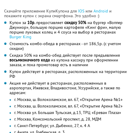
Скачайте приложение КупиКупона для
IOS
или
Android
и
покажите купон с экрана смартфона. Это удобно :)
Купон за
10р.
предоставляет
скидку 50%
на бургер «Воппер
Джуниор», большую порцию картофеля «Кинг фри», малую
порцию луковых колец и 4 соуса на выбор в ресторанах
Burger King
Стоимость комбо-обеда в ресторанах - от 186,5р. (с учетом
скидки)
Скидка 50% на комбо-обед действует после предъявления
восьмизначного
кода
из купона кассиру при оформлении
заказа, и пока промотовар есть в наличии
Купон действует в ресторанах, расположенных на территории
РФ
Акция не действует в ресторанах, расположенных в
аэропортах, Ижевске, Владивостоке, Уссурийске, а также по
адресам:
г. Москва, ш. Волоколамское, вл. 67, «Открытие Арена №1»
г. Москва, ш. Волоколамское, вл. 67, «Открытие Арена №2»
г. Москва ул. Большая Тульская, д.13, ТРЦ «Ереван Плаза»
г. Москва, Комсомольский проспект, д. 28, МДМ
г. Санкт-Петербург, ул. Дыбенко, 27, к. 4 А
г. Анапа, ул. Гребенская, д. 3