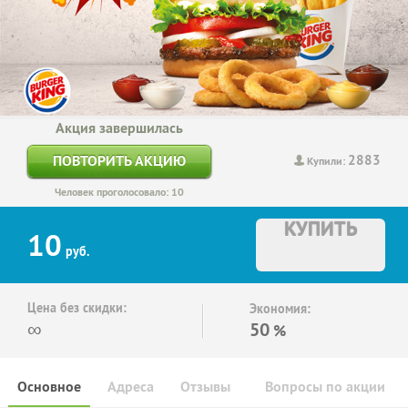
Акция завершилась
2883
ПОВТОРИТЬ АКЦИЮ
Купили:
Человек проголосовало: 10
КУПИТЬ
10
руб.
Цена без скидки:
Экономия:
∞
50
%
Основное
Адреса
Отзывы
Вопросы по акции