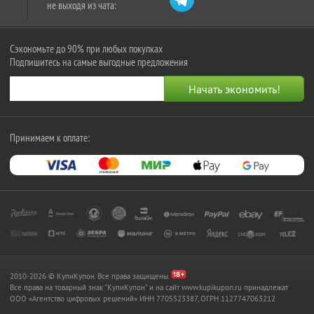
не выходя из чата:
Сэкономьте до 90% при любых покупках
Подпишитесь на самые выгодные предложения
Принимаем к оплате:
2010-2026 © КупиКупон. Все права защищены.
Все права на товарный знак "КупиКупон" и на сайт www.kupikupon.ru принадлежат
OOO «Агентство цифровых решений» ИНН 7705523387, ОГРН 1127747063212