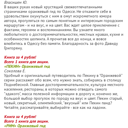
Власишен Ю.
В ваших руках новый хрустящий свежеотпечатанными
страничками оранжевый гид по Одессе. Не откажите себе в
удовольствии окунуться с ним в омут искрометного юмора
автора, прогуляться по самым понятным и интересным городским
маршрутам - и на вкус, и на цвет. Вас ждет целое приключение с
фактами, героями и воспоминаниями. Вы узнаете много
любопытного о достопримечательностях, местных нравах, кухне и
особенностях шопинга. А прочитав все до конца, и вовсе
влюбитесь в Одессу без памяти. Благодарность за фото Давиду
Григоряну.
Книга за 4 рубля!
Всего 1 книга для акции.
«ПЕКИН» Оранжевый гид
Соколова Е.
Удобный и оригинальный путеводитель по Пекину в "Оранжевой"
серии расскажет обо всем, что нужно знать, собираясь в столицу
Поднебесной. Главные достопримечательности, культура местного
населения, рестораны, в которых можно отведать самого
"эдакого", масса полезной информации в дорогу и, конечно же,
большой выбор прогулок по городу на вкус и цвет. Пекин старый,
новый, секретный, олимпийский, "вкусный" или Пекин панд?
Читайте, рассматривайте, выбирайте - все как на ладони.
Книга за 4 рубля!
Всего 1 книга для акции.
«РИМ» Оранжевый гид