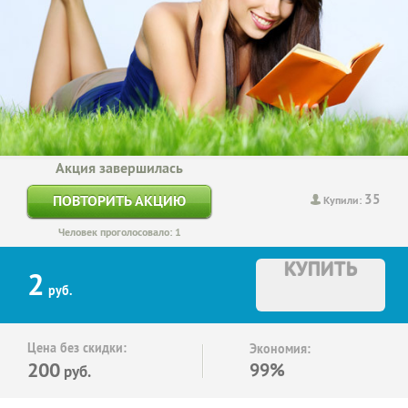
Акция завершилась
35
ПОВТОРИТЬ АКЦИЮ
Купили:
Человек проголосовало: 1
КУПИТЬ
2
руб.
Цена без скидки:
Экономия:
200
99%
руб.