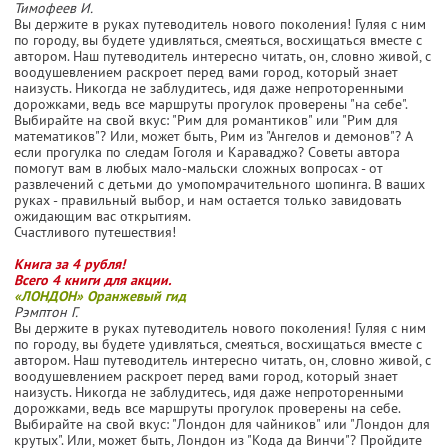
Тимофеев И.
Вы держите в руках путеводитель нового поколения! Гуляя с ним
по городу, вы будете удивляться, смеяться, восхищаться вместе с
автором. Наш путеводитель интересно читать, он, словно живой, с
воодушевлением раскроет перед вами город, который знает
наизусть. Никогда не заблудитесь, идя даже непроторенными
дорожками, ведь все маршруты прогулок проверены "на себе".
Выбирайте на свой вкус: "Рим для романтиков" или "Рим для
математиков"? Или, может быть, Рим из "Ангелов и демонов"? А
если прогулка по следам Гоголя и Караваджо? Советы автора
помогут вам в любых мало-мальски сложных вопросах - от
развлечений с детьми до умопомрачительного шопинга. В ваших
руках - правильный выбор, и нам остается только завидовать
ожидающим вас открытиям.
Счастливого путешествия!
Книга за 4 рубля!
Всего 4 книги для акции.
«ЛОНДОН» Оранжевый гид
Рэмптон Г.
Вы держите в руках путеводитель нового поколения! Гуляя с ним
по городу, вы будете удивляться, смеяться, восхищаться вместе с
автором. Наш путеводитель интересно читать, он, словно живой, с
воодушевлением раскроет перед вами город, который знает
наизусть. Никогда не заблудитесь, идя даже непроторенными
дорожками, ведь все маршруты прогулок проверены на себе.
Выбирайте на свой вкус: "Лондон для чайников" или "Лондон для
крутых". Или, может быть, Лондон из "Кода да Винчи"? Пройдите