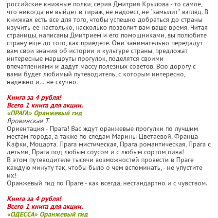
российские книжные полки, серия Дмитрия Крылова - то самое,
что никогда не выйдет в тираж, не надоест, не "замылит" взгляд. В
книжках есть все для того, чтобы успешно добраться до страны
изучить ее настолько, насколько позволит вам ваше время. Читая
страницы, написаны Дмитрием и его помощниками, вы полюбите
страну еще до того, как приедете. Они занимательно передадут
вам свои знания об истории и культуре страны, предложат
интересные маршруты прогулок, поделятся своими
впечатлениями и дадут массу полезных советов. Всю дорогу с
вами будет любимый путеводитель, с которым интересно,
надежно и… не скучно.
Книга за 4 рубля!
Всего 1 книга для акции.
«ПРАГА» Оранжевый гид
Яровинская Т.
Ориентация - Прага! Вас ждут оранжевые прогулки по лучшим
местам города, а также по следам Марины Цветаевой, Франца
Кафки, Моцарта. Прага мистическая, Прага романтическая, Прага с
детьми, Прага под любым соусом и с любым сортом пива!
В этом путеводителе тысячи возможностей провести в Праге
каждую минуту так, чтобы было о чем вспоминать, - не упустите
их!
Оранжевый гид по Праге - как всегда, нестандартно и с чувством.
Книга за 4 рубля!
Всего 1 книга для акции.
«ОДЕССА» Оранжевый гид