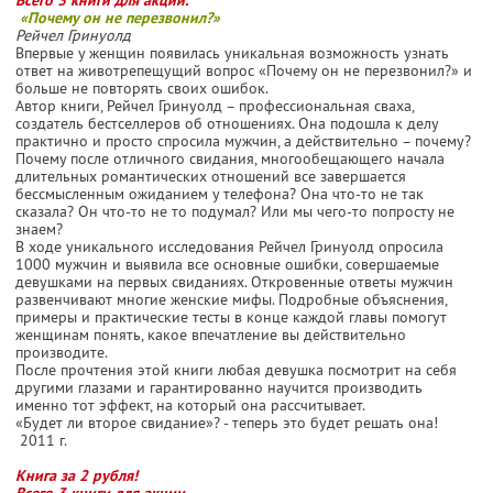
«Почему он не перезвонил?»
Рейчел Гринуолд
Впервые у женщин появилась уникальная возможность узнать
ответ на животрепещущий вопрос «Почему он не перезвонил?» и
больше не повторять своих ошибок.
Автор книги, Рейчел Гринуолд – профессиональная сваха,
создатель бестселлеров об отношениях. Она подошла к делу
практично и просто спросила мужчин, а действительно – почему?
Почему после отличного свидания, многообещающего начала
длительных романтических отношений все завершается
бессмысленным ожиданием у телефона? Она что-то не так
сказала? Он что-то не то подумал? Или мы чего-то попросту не
знаем?
В ходе уникального исследования Рейчел Гринуолд опросила
1000 мужчин и выявила все основные ошибки, совершаемые
девушками на первых свиданиях. Откровенные ответы мужчин
развенчивают многие женские мифы. Подробные объяснения,
примеры и практические тесты в конце каждой главы помогут
женщинам понять, какое впечатление вы действительно
производите.
После прочтения этой книги любая девушка посмотрит на себя
другими глазами и гарантированно научится производить
именно тот эффект, на который она рассчитывает.
«Будет ли второе свидание»? - теперь это будет решать она!
2011 г.
Книга за 2 рубля!
Всего 3 книги для акции