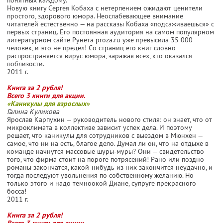
Новую книгу Сергея Кобаха с нетерпением ожидают ценители
простого, здорового юмора. Неослабевающее внимание
читателей естественно — на рассказы Кобаха «подсаживаешься» с
первых страниц. Его постоянная аудитория на самом популярном
литературном сайте Рунета proza.ru уже превысила 35 000
человек, и это не предел! Со страниц его книг словно
распространяется вирус юмора, заражая всех, кто оказался
поблизости.
2011 г.
Книга за 2 рубля!
Всего 3 книги для акции.
«Каникулы для взрослых»
Галина Куликова
Ярослав Карпухин — руководитель нового стиля: он знает, что от
микроклимата в коллективе зависит успех дела. И поэтому
решает, что каникулы для сотрудников с выездом в Мюнхен —
самое, что ни на есть, благое дело. Думал ли он, что на отдыхе в
команде начнутся массовые шуры-муры? Они — свидетельство
того, что фирма стоит на пороге потрясений! Рано или поздно
романы закончатся, какой-нибудь из них закончится неудачно, и
тогда последуют увольнения по собственному желанию. Но
только этого и надо темноокой Диане, супруге прекрасного
босса!
2011 г.
Книга за 2 рубля!
Всего 3 книги для акции.