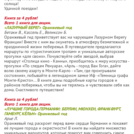
солнца!
Удачной поездки!
Книга за 4 рубля!
Всего 1 книга для акции.
«ЛАЗУРНЫЙ БЕРЕГ» Оранжевый гид
Бетаки В., Кассель Е., Великсон Б.
Оранжевый гид приветствует вас на чарующем Лазурном берегу
Франции! Вместе с ним вы окунетесь в атмосферу безмятежной и
праздничной жизни побережья. В путеводителе предлагаются
маршруты по «туристическим тропам» и уникальные авторские
прогулки «для своих». Почувствуйте себя звездой, выбрав
маршрут «Столица кино - Канны», приобщитесь к миру искусства -
прогулки «По следам Ренуара», «Арль - город Ван Гога», дайте
волю своему азарту в Монте-Карло - «Там, где проигрывали
состояния», побывайте в легендарном замке Иф -«Темница графа
Монте-Кристо»... В книге даны подробные карты городов и
районов побережья, чтобы вы не терялись и чувствовали себя как
дома. Счастливого путешествия!
Книга за 4 рубля!
Всего 1 книга для акции.
«ЛУЧШИЕ ГОРОДА ГЕРМАНИИ: БЕРЛИН, МЮНХЕН, ФРАНКФУРТ,
ГАМБУРГ, КЁЛЬН» Оранжевый гид
Арье Л.
Оранжевый гид раскроет перед вами сердце Германии и покажет
её лучшие города и окрестности! В книге вы найдете множество
уникальных маршрутов, которые помогут вам совершить самое