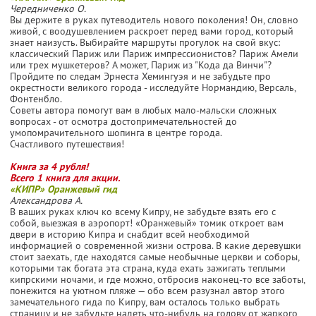
Чередниченко О.
Вы держите в руках путеводитель нового поколения! Он, словно
живой, с воодушевлением раскроет перед вами город, который
знает наизусть. Выбирайте маршруты прогулок на свой вкус:
классический Париж или Париж импрессионистов? Париж Амели
или трех мушкетеров? А может, Париж из "Кода да Винчи"?
Пройдите по следам Эрнеста Хемингуэя и не забудьте про
окрестности великого города - исследуйте Нормандию, Версаль,
Фонтенбло.
Советы автора помогут вам в любых мало-мальски сложных
вопросах - от осмотра достопримечательностей до
умопомрачительного шопинга в центре города.
Счастливого путешествия!
Книга за 4 рубля!
Всего 1 книга для акции.
«КИПР» Оранжевый гид
Александрова А.
В ваших руках ключ ко всему Кипру, не забудьте взять его с
собой, выезжая в аэропорт! «Оранжевый» томик откроет вам
двери в историю Кипра и снабдит всей необходимой
информацией о современной жизни острова. В какие деревушки
стоит заехать, где находятся самые необычные церкви и соборы,
которыми так богата эта страна, куда ехать зажигать теплыми
кипрскими ночами, и где можно, отбросив наконец-то все заботы,
понежится на уютном пляже — обо всем разузнал автор этого
замечательного гида по Кипру, вам осталось только выбрать
страницу и не забудьте надеть что-нибудь на голову от жаркого