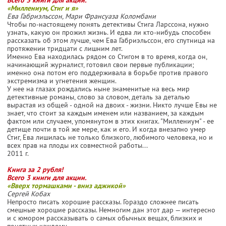
«Миллениум, Стиг и я»
Ева Габриэльссон, Мари Франсуаза Коломбани
Чтобы по-настоящему понять детективы Стига Ларссона, нужно
узнать, какую он прожил жизнь. И едва ли кто-нибудь способен
рассказать об этом лучше, чем Ева Габриэльссон, его спутница на
протяжении тридцати с лишним лет.
Именно Ева находилась рядом со Стигом в то время, когда он,
начинающий журналист, готовил свои первые публикации;
именно она потом его поддерживала в борьбе против правого
экстремизма и угнетения женщин.
У нее на глазах рождались ныне знаменитые на весь мир
детективные романы, слово за словом, деталь за деталью
вырастая из общей - одной на двоих - жизни. Никто лучше Евы не
знает, что стоит за каждым именем или названием, за каждым
фактом или случаем, упомянутом в этих книгах. "Миллениум" - ее
детище почти в той же мере, как и его. И когда внезапно умер
Стиг, Ева лишилась не только близкого, любимого человека, но и
всех прав на плоды их совместной работы...
2011 г.
Книга за 2 рубля!
Всего 3 книги для акции.
«Вверх тормашками - вниз аджикой»
Сергей Кобах
Непросто писать хорошие рассказы. Гораздо сложнее писать
смешные хорошие рассказы. Немногим дан этот дар — интересно
и с юмором рассказывать о самых обычных вещах, близких и
понятных каждому.