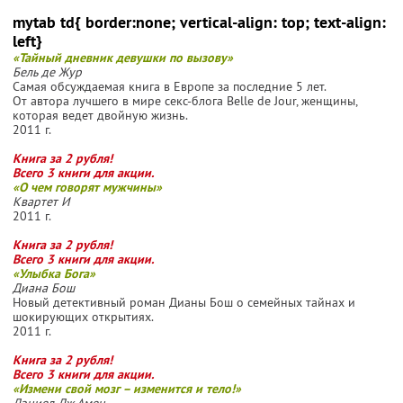
mytab td{ border:none; vertical-align: top; text-align:
left}
«Тайный дневник девушки по вызову»
Бель де Жур
Самая обсуждаемая книга в Европе за последние 5 лет.
От автора лучшего в мире секс-блога Belle de Jour, женщины,
которая ведет двойную жизнь.
2011 г.
Книга за 2 рубля!
Всего 3 книги для акции.
«О чем говорят мужчины»
Квартет И
2011 г.
Книга за 2 рубля!
Всего 3 книги для акции.
«Улыбка Бога»
Диана Бош
Новый детективный роман Дианы Бош о семейных тайнах и
шокирующих открытиях.
2011 г.
Книга за 2 рубля!
Всего 3 книги для акции.
«Измени свой мозг – изменится и тело!»
Дэниел Дж.Амен