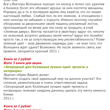
Все у Виктора Волошина хорошо: он молод и полон сил, удачлив
в бизнесе, богат, его обожают друзья, за ним охотятся женщины.
Изредка, да и то в последнее время, ему кажется, что он лишен
настоящей любви. Слабый пол, по его мнению, в отношениях с
ним никогда не забывает о корысти. Именно поэтому, случайно
обнаружив за дворниками своей машины рекламный листок,
приглашающий на вечер для тех, кому за тридцать, в клуб
«Зеленая дверь», Виктор пускается в авантюру: вдруг он, никому
не знакомый, встретит девушку своей мечты? вдруг его полюбят
просто так, а не за сопутствующую ему респектабельность? Разве
зеленый цвет – знак движения, надежды, рая – не знак того, что
Волошина ждет удача? Возможно. Но после зеленого света, как
правило, загорается красный 2011 г.
Книга за 2 рубля!
Всего 3 книги для акции.
«Загородный дом Коллекция лучших идей: проекты и
интерьеры»
Журнал «Идеи Вашего дома»
Мечтаете создать свой идеальный мир на дачном участке? Это
сложная, увлекательная и очень ответственная задача.
«Загородный дом. Коллекция лучших идей: проекты и
интерьеры» поможет каждому дачнику сделать эту мечту немного
ближе.
2011 г.
Книга за 2 рубля!
Всего 3 книги для акции.