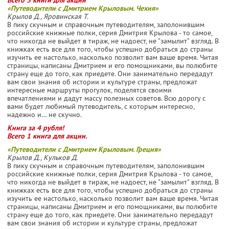
«Путеводители с Дмитрием Крыловым. Чехия»
Крылов Д., Яровинская Т.
В пику скучным и справочным путеводителям, заполонившим
российские книжные полки, серия Дмитрия Крылова - то самое,
что никогда не выйдет в тираж, не надоест, не "замылит" взгляд. В
книжках есть все для того, чтобы успешно добраться до страны
изучить ее настолько, насколько позволит вам ваше время. Читая
страницы, написаны Дмитрием и его помощниками, вы полюбите
страну еще до того, как приедете. Они занимательно передадут
вам свои знания об истории и культуре страны, предложат
интересные маршруты прогулок, поделятся своими
впечатлениями и дадут массу полезных советов. Всю дорогу с
вами будет любимый путеводитель, с которым интересно,
надежно и… не скучно.
Книга за 4 рубля!
Всего 1 книга для акции.
«Путеводители с Дмитрием Крыловым. Греция»
Крылов Д., Кульков Д.
В пику скучным и справочным путеводителям, заполонившим
российские книжные полки, серия Дмитрия Крылова - то самое,
что никогда не выйдет в тираж, не надоест, не "замылит" взгляд. В
книжках есть все для того, чтобы успешно добраться до страны
изучить ее настолько, насколько позволит вам ваше время. Читая
страницы, написаны Дмитрием и его помощниками, вы полюбите
страну еще до того, как приедете. Они занимательно передадут
вам свои знания об истории и культуре страны, предложат