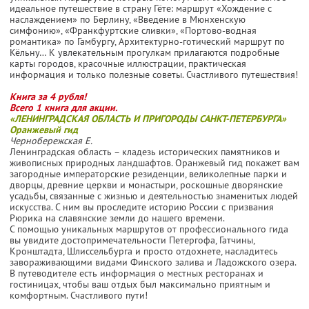
идеальное путешествие в страну Гёте: маршрут «Хождение с
наслаждением» по Берлину, «Введение в Мюнхенскую
симфонию», «Франкфуртские сливки», «Портово-водная
романтика» по Гамбургу, Архитектурно-готический маршрут по
Кёльну… К увлекательным прогулкам прилагаются подробные
карты городов, красочные иллюстрации, практическая
информация и только полезные советы. Счастливого путешествия!
Книга за 4 рубля!
Всего 1 книга для акции.
«ЛЕНИНГРАДСКАЯ ОБЛАСТЬ И ПРИГОРОДЫ САНКТ-ПЕТЕРБУРГА»
Оранжевый гид
Чернобережская Е.
Ленинградская область – кладезь исторических памятников и
живописных природных ландшафтов. Оранжевый гид покажет вам
загородные императорские резиденции, великолепные парки и
дворцы, древние церкви и монастыри, роскошные дворянские
усадьбы, связанные с жизнью и деятельностью знаменитых людей
искусства. С ним вы проследите историю России с призвания
Рюрика на славянские земли до нашего времени.
С помощью уникальных маршрутов от профессионального гида
вы увидите достопримечательности Петергофа, Гатчины,
Кронштадта, Шлиссельбурга и просто отдохнете, насладитесь
завораживающими видами Финского залива и Ладожского озера.
В путеводителе есть информация о местных ресторанах и
гостиницах, чтобы ваш отдых был максимально приятным и
комфортным. Счастливого пути!