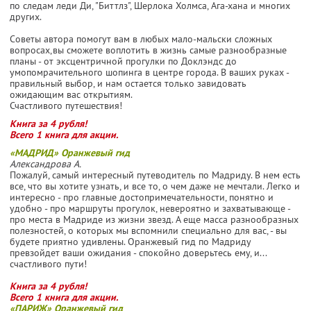
по следам леди Ди, "Биттлз", Шерлока Холмса, Ага-хана и многих
других.
Советы автора помогут вам в любых мало-мальски сложных
вопросах,вы сможете воплотить в жизнь самые разнообразные
планы - от эксцентричной прогулки по Доклэндс до
умопомрачительного шопинга в центре города. В ваших руках -
правильный выбор, и нам остается только завидовать
ожидающим вас открытиям.
Счастливого путешествия!
Книга за 4 рубля!
Всего 1 книга для акции.
«МАДРИД» Оранжевый гид
Александрова А.
Пожалуй, самый интересный путеводитель по Мадриду. В нем есть
все, что вы хотите узнать, и все то, о чем даже не мечтали. Легко и
интересно - про главные достопримечательности, понятно и
удобно - про маршруты прогулок, невероятно и захватывающе -
про места в Мадриде из жизни звезд. А еще масса разнообразных
полезностей, о которых мы вспомнили специально для вас, - вы
будете приятно удивлены. Оранжевый гид по Мадриду
превзойдет ваши ожидания - спокойно доверьтесь ему, и...
счастливого пути!
Книга за 4 рубля!
Всего 1 книга для акции.
«ПАРИЖ» Оранжевый гид