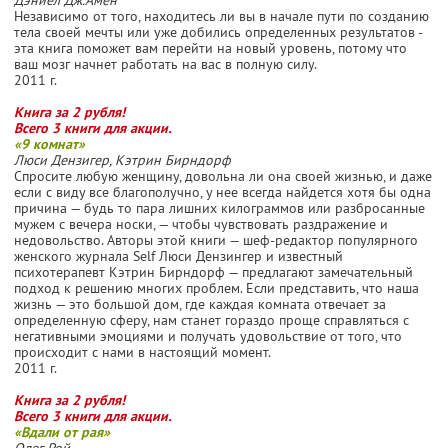
Независимо от того, находитесь ли вы в начале пути по созданию
тела своей мечты или уже добились определенных результатов -
эта книга поможет вам перейти на новый уровень, потому что
ваш мозг начнет работать на вас в полную силу.
2011 г.
Книга за 2 рубля!
Всего 3 книги для акции.
«9 комнат»
Люси Дензигер, Кэтрин Бирндорф
Спросите любую женщину, довольна ли она своей жизнью, и даже
если с виду все благополучно, у нее всегда найдется хотя бы одна
причина — будь то пара лишних килограммов или разбросанные
мужем с вечера носки, — чтобы чувствовать раздражение и
недовольство. Авторы этой книги — шеф-редактор популярного
женского журнала Self Люси Дензингер и известный
психотерапевт Кэтрин Бирндорф — предлагают замечательный
подход к решению многих проблем. Если представить, что наша
жизнь — это большой дом, где каждая комната отвечает за
определенную сферу, нам станет гораздо проще справляться с
негативными эмоциями и получать удовольствие от того, что
происходит с нами в настоящий момент.
2011 г.
Книга за 2 рубля!
Всего 3 книги для акции.
«Вдали от рая»
Олег Рой