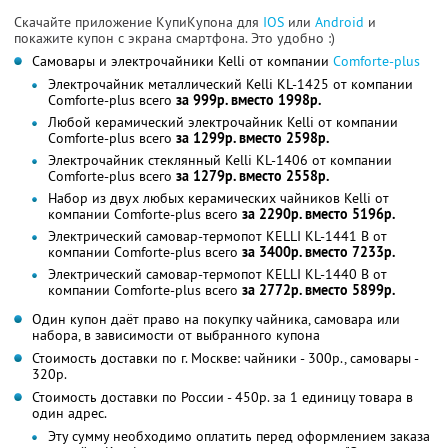
Скачайте приложение КупиКупона для
IOS
или
Android
и
покажите купон с экрана смартфона. Это удобно :)
Самовары и электрочайники Kelli от компании
Comforte-plus
Электрочайник металлический Kelli KL-1425 от компании
Comforte-plus всего
за 999р. вместо 1998р.
Любой керамический электрочайник Kelli от компании
Comforte-plus всего
за 1299р. вместо 2598р.
Электрочайник стеклянный Kelli KL-1406 от компании
Comforte-plus всего
за 1279р. вместо 2558р.
Набор из двух любых керамических чайников Kelli от
компании Comforte-plus всего
за 2290р. вместо 5196р.
Электрический самовар-термопот KELLI KL-1441 B от
компании Comforte-plus всего
за 3400р. вместо 7233р.
Электрический самовар-термопот KELLI KL-1440 B от
компании Comforte-plus всего
за 2772р. вместо 5899р.
Один купон даёт право на покупку чайника, самовара или
набора, в зависимости от выбранного купона
Стоимость доставки по г. Москве: чайники - 300р., самовары -
320р.
Стоимость доставки по России - 450р. за 1 единицу товара в
один адрес.
Эту сумму необходимо оплатить перед оформлением заказа