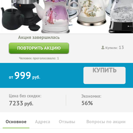
Акция завершилась
13
ПОВТОРИТЬ АКЦИЮ
Купили:
Человек проголосовало: 1
КУПИТЬ
999
от
руб.
Цена без скидки:
Экономия:
7233
56%
руб.
Основное
Адреса
Отзывы
Вопросы по акции