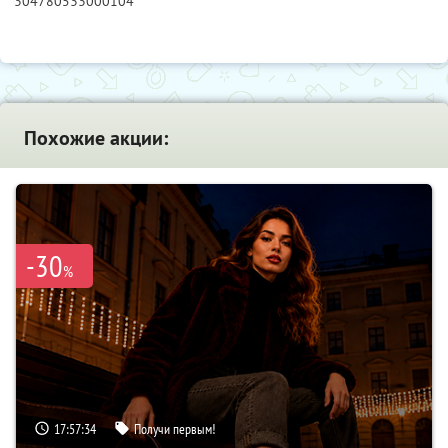
304780533000104
Похожие акции:
-30
%
17:57:33
Получи первым!