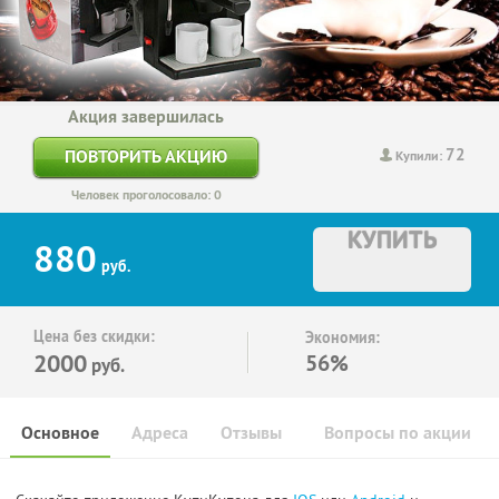
Акция завершилась
72
ПОВТОРИТЬ АКЦИЮ
Купили:
Человек проголосовало: 0
КУПИТЬ
880
руб.
Цена без скидки:
Экономия:
2000
56%
руб.
Основное
Адреса
Отзывы
Вопросы по акции