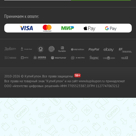
Принимаем к оплате:
2010-2026 © КупиКупон. Все права защищены.
Все права на товарный знак "КупиКупон" и на сайт www.kupikupon.ru принадлежат
OOO «Агентство цифровых решений» ИНН 7705523387, ОГРН 1127747063212