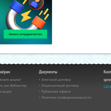
тнёрам
Документы
Кон
елаем акцию!
Агентский договор
spro
е, как Вебмастер
Лицензионный договор
Связ
е акции
Публичная оферта
Политика конфиденциальности