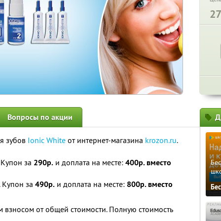
2
Вопросы по акции
Д
я зубов
Ionic White
от интернет-магазина
krozon.ru
.
 Купон за
290р.
и доплата на месте:
400р. вместо
Бе
шк
. Купон за
490р.
и доплата на месте:
800р. вместо
Бе
 взносом от общей стоимости. Полную стоимость