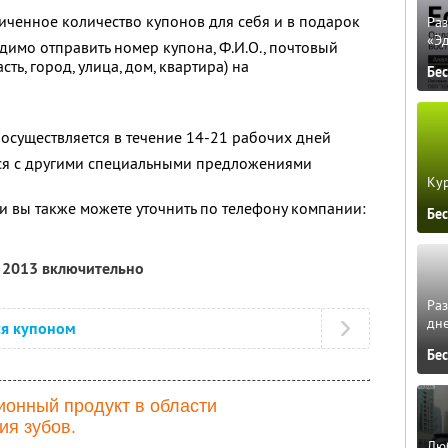
ченное количество купонов для себя и в подарок
Ра
«Э
имо отправить номер купона, Ф.И.О., почтовый
ть, город, улица, дом, квартира) на
Бе
 осуществляется в течение 14-21 рабочих дней
тся с другими специальными предложениями
Кур
 вы также можете уточнить по телефону компании:
Бе
я 2013 включительно
Ра
дне
ся купоном
Бе
ионный продукт в области
ия зубов.
Люб