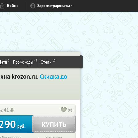
Войти
Зарегистрироваться
7
49
17
Дети
Промокоды
Отели
ина krozon.ru.
Скидка до
41
(0)
и:
290
КУПИТЬ
руб.
 без скидки: