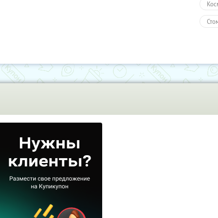
Кос
Сто