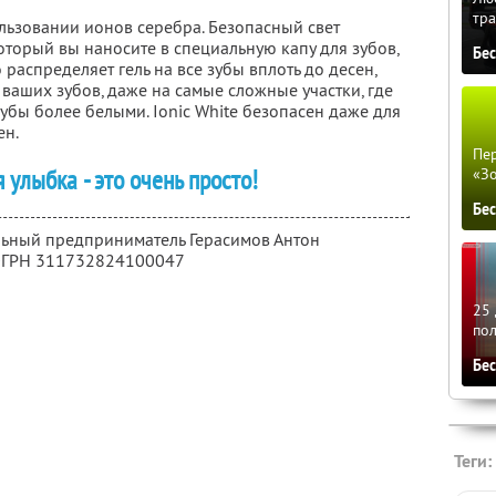
тра
льзовании ионов серебра. Безопасный свет
который вы наносите в специальную капу для зубов,
Бе
 распределяет гель на все зубы вплоть до десен,
 ваших зубов, даже на самые сложные участки, где
зубы более белыми. Ionic White безопасен даже для
ен.
Пер
улыбка - это очень просто!
«З
Бе
льный предприниматель Герасимов Антон
 ОГРН 311732824100047
25 
по
Бе
Теги: