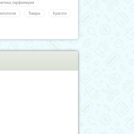
метика, парфюмерия
матология
Товары
Красота