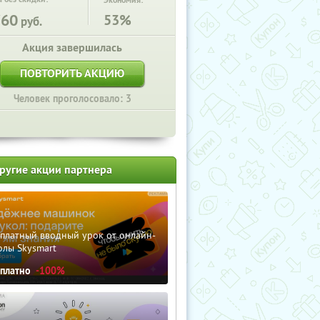
Экономия:
760
53%
руб.
Акция завершилась
ПОВТОРИТЬ АКЦИЮ
Человек проголосовало: 3
ругие акции партнера
сплатный вводный урок от онлайн-
олы Skysmart
сплатно
-100%