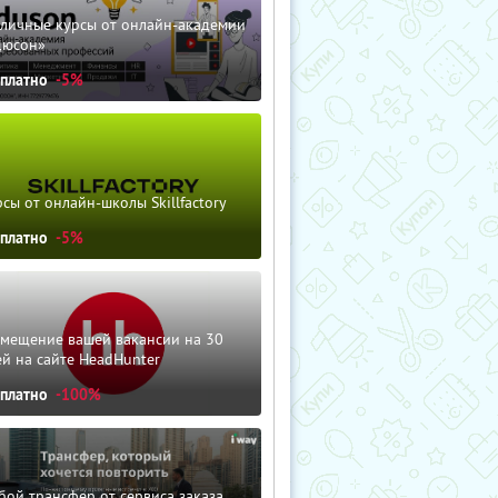
зличные курсы от онлайн-академии
дюсон»
сплатно
-5%
сы от онлайн-школы Skillfactory
сплатно
-5%
змещение вашей вакансии на 30
й на сайте HeadHunter
сплатно
-100%
ой трансфер от сервиса заказа