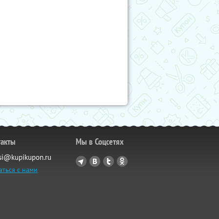
такты
Мы в Соцсетях
si@kupikupon.ru
аться с нами