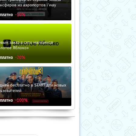
нсферов из аэропортов i'way
сплатно
-10%
вый заказ в сети магазинов
олотое Яблоко»
сплатно
-20%
дней бесплатно в START для новых
льзователей
сплатно
-100%