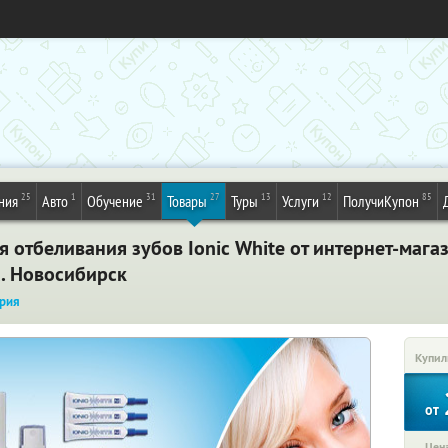
25
1
31
27
13
12
85
ния
Авто
Обучение
Товары
Туры
Услуги
ПолучиКупон
 отбеливания зубов Ionic White от интернет-магаз
а. Новосибирск
рия
Купил
от
Цена