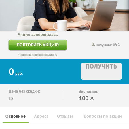
Акция завершилась
591
ПОВТОРИТЬ АКЦИЮ
Получили:
Человек проголосовало: 0
ПОЛУЧИТЬ
0
руб.
Цена без скидки:
Экономия:
∞
100
%
Основное
Адреса
Отзывы
Вопросы по акции