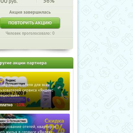
500
56%
руб.
Акция завершилась
ПОВТОРИТЬ АКЦИЮ
Человек проголосовало: 0
ругие акции партнера
нирование отеля для всех
ьзователей сервиса «Яндекс
тешествия»
сплатно
-10%
нирование отелей, квартир и
го жилья в сервисе «Яндекс