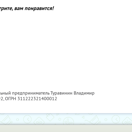
рите, вам понравится!
альный предприниматель Туравинин Владимир
92
, ОГРН 311222321400012