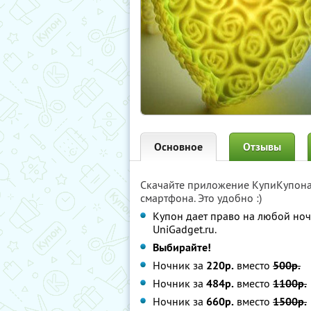
Основное
Отзывы
Скачайте приложение КупиКупон
смартфона. Это удобно :)
Купон дает право на любой ноч
UniGadget.ru.
Выбирайте!
Ночник за
220р.
вместо
500р.
Ночник за
484р.
вместо
1100р.
Ночник за
660р.
вместо
1500р.