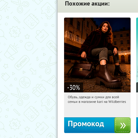
Похожие акции:
-30
%
Обувь, одежда и сумки для всей
18:09:01
Получили:
32
семьи в магазине kari на Wildberries
Россия
Промокод