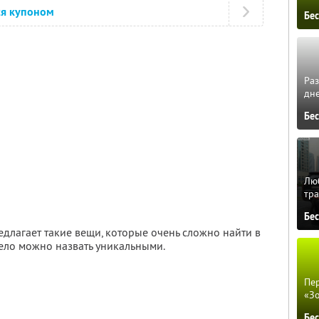
ся купоном
Бе
Ра
дне
Бе
Люб
тра
Бе
едлагает такие вещи, которые очень сложно найти в
ело можно назвать уникальными.
Пер
«З
Бе