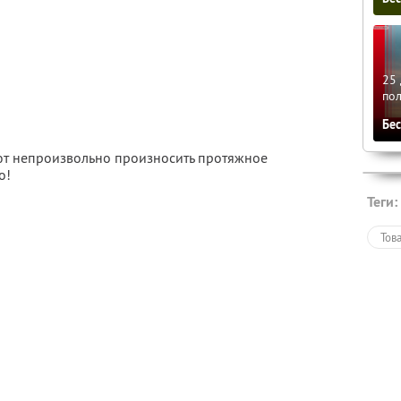
25 
по
Бе
яют непроизвольно произносить протяжное
о!
Теги:
Тов