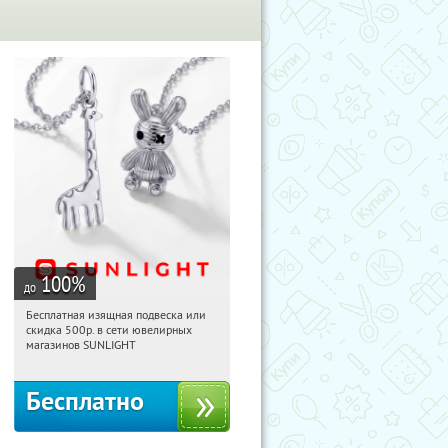
100
%
до
Бесплатная изящная подвеска или
18:09:01
Получили:
77
скидка 500р. в сети ювелирных
Россия
магазинов SUNLIGHT
Бесплатно