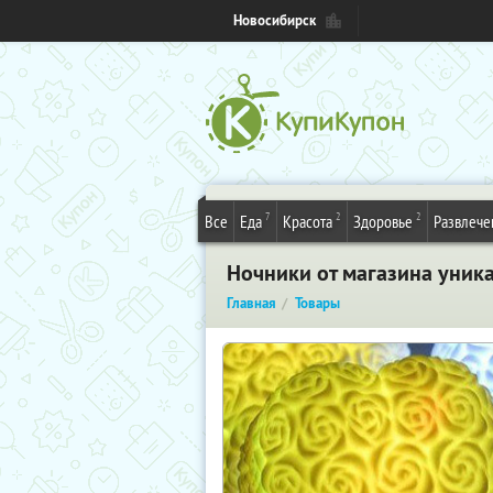
Новосибирск
7
2
2
Все
Еда
Красота
Здоровье
Развлече
Ночники от магазина уник
Главная
Товары