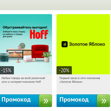
-15
%
-20
%
Любые товары во всей розничной
Первый заказ в сети магазинов
18:09:01
Получили:
83
18:09:01
Получи первым!
сети и интернет-магазине Hoff
«Золотое Яблоко»
Москва, 1-й Волоколамский проезд,
Россия
10с1
Промокод
Промокод