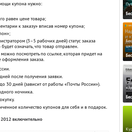
мощи купона нужно:
Пу
Бе
го равен цене товара;
ментарии к заказу» вписав номер купона;
пон»;
истратором (3–5 рабочих дней) статус заказа
Бе
шк
 будет означать, что товар отправлен.
 можно посмотреть по ссылке, которая придет на
Бе
е оформления заказа.
ссии.
 дней после получения заявки.
Ра
 до 30 дней (зависит от работы «Почты России»).
«Э
одного ночника.
Бе
окупку.
ченное количество купонов для себя и в подарок.
я 2012 включительно
Кур