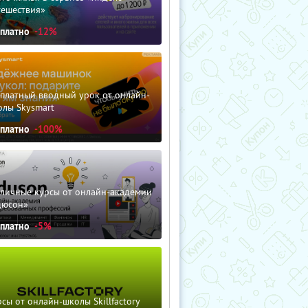
тешествия»
сплатно
-12%
сплатный вводный урок от онлайн-
олы Skysmart
сплатно
-100%
зличные курсы от онлайн-академии
дюсон»
сплатно
-5%
сы от онлайн-школы Skillfactory