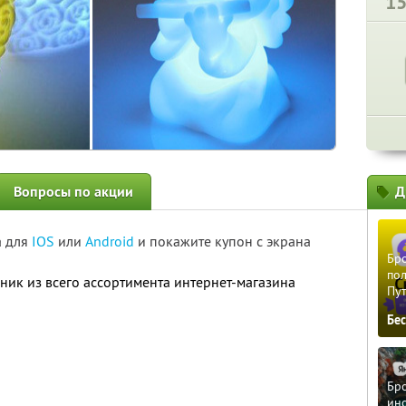
1
Вопросы по акции
Д
а для
IOS
или
Android
и покажите купон с экрана
Бро
пол
ник из всего ассортимента интернет-магазина
Пу
Бе
Бро
ино