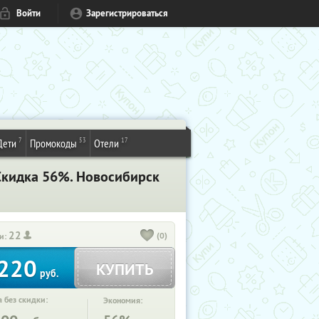
Войти
Зарегистрироваться
7
53
17
Дети
Промокоды
Отели
 Скидка 56%. Новосибирск
22
(0)
и:
220
КУПИТЬ
руб.
 без скидки:
Экономия: