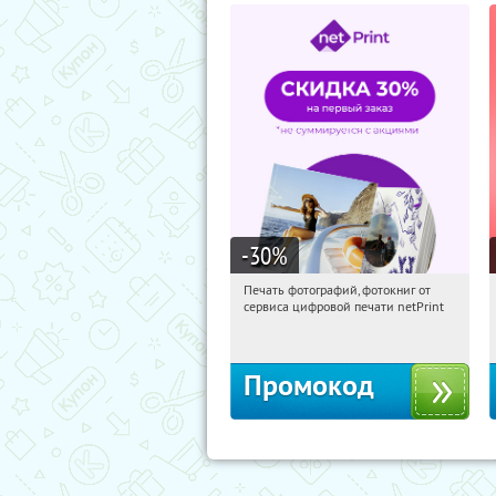
-30
%
Печать фотографий, фотокниг от
18:09:01
Получили:
4
сервиса цифровой печати netPrint
Россия
Промокод