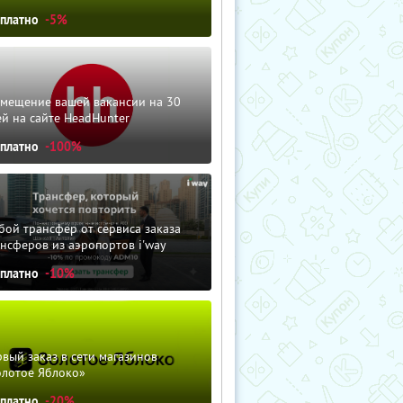
сплатно
-5%
змещение вашей вакансии на 30
й на сайте HeadHunter
сплатно
-100%
ой трансфер от сервиса заказа
нсферов из аэропортов i'way
сплатно
-10%
вый заказ в сети магазинов
олотое Яблоко»
сплатно
-20%