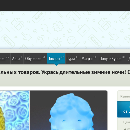
25
1
31
27
13
14
89
ния
Авто
Обучение
Товары
Туры
Услуги
ПолучиКупон
альных товаров. Укрась длительные зимние ночи!
Купил
от
Цена