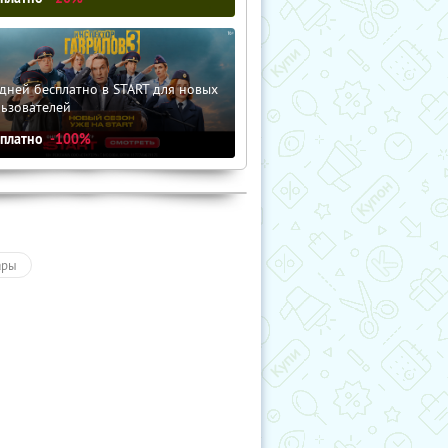
дней бесплатно в START для новых
льзователей
сплатно
-100%
ары