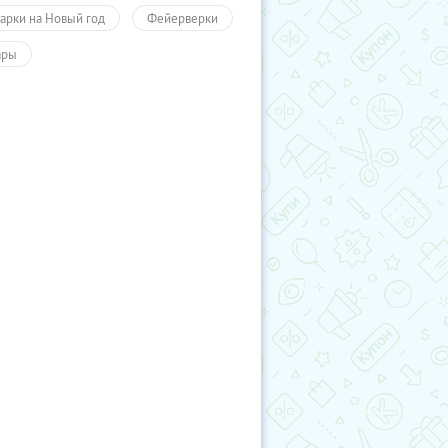
арки на Новый год
Фейерверки
ары