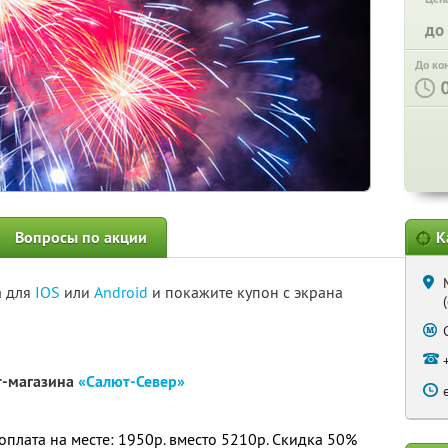
до
До ко
Вопросы по акции
К
а для
IOS
или
Android
и покажите купон с экрана
т-магазина
«Салют-Север»
 доплата на месте: 1950р. вместо 5210р. Скидка 50%