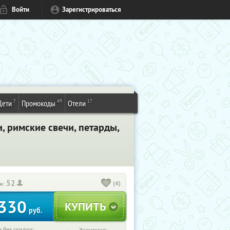
Войти
Зарегистрироваться
7
49
17
Дети
Промокоды
Отели
, римские свечи, петарды,
52
(4)
и:
330
руб.
 без скидки: