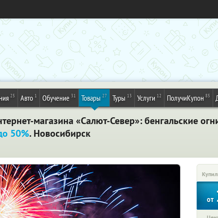
25
1
31
27
13
12
85
ния
Авто
Обучение
Товары
Туры
Услуги
ПолучиКупон
тернет-магазина «Салют-Север»: бенгальские огни
до 50%
. Новосибирск
Купил
от
Цена