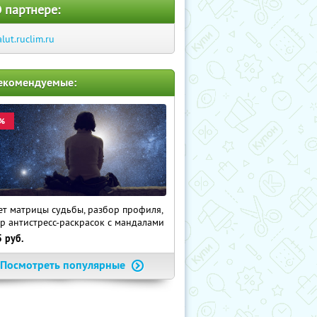
 партнере:
alut.ruclim.ru
екомендуемые:
%
ет матрицы судьбы, разбор профиля,
р антистресс-раскрасок с мандалами
5
руб.
Посмотреть популярные