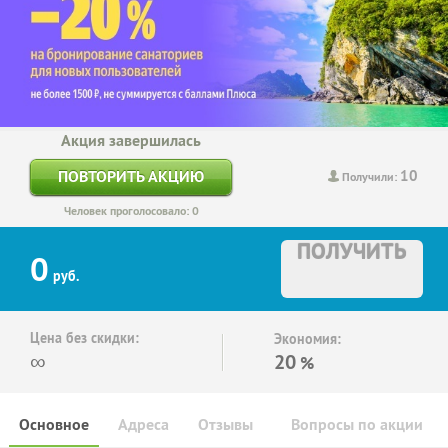
Акция завершилась
10
ПОВТОРИТЬ АКЦИЮ
Получили:
Человек проголосовало: 0
ПОЛУЧИТЬ
0
руб.
Цена без скидки:
Экономия:
∞
20
%
Основное
Адреса
Отзывы
Вопросы по акции