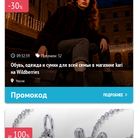
-30
%
09:32:59
Получили:
32
Обувь, одежда и сумки для всей семьи в магазине kari
на Wildberries
Россия
Промокод
ПОДРОБНЕЕ
100
%
до