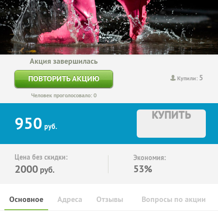
Акция завершилась
5
ПОВТОРИТЬ АКЦИЮ
Купили:
Человек проголосовало: 0
КУПИТЬ
950
руб.
Цена без скидки:
Экономия:
2000
53%
руб.
Основное
Адреса
Отзывы
Вопросы по акции