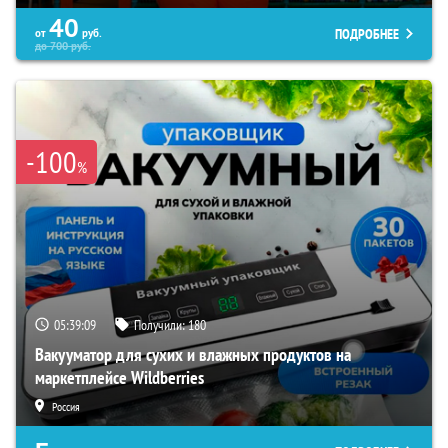
40
ПОДРОБНЕЕ
от
руб.
до
700
руб.
-100
%
05:39:08
Получили:
180
Вакууматор для сухих и влажных продуктов на
маркетплейсе Wildberries
Россия