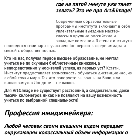
где на пятой минуте уже тянет
зевать? Это не про Art&Image!
Современные образовательные
программы института включают в себя
увлекательные выездные мастер-
классы в крупные российские и
западные компании. В стенах института
проводятся семинары с участием Топ-персон в сфере имиджа и
связей с общественностью.
Кто из нас, получая первое высшее образование, не мечтал
учиться не по скучным библиотечным книжкам, а
непосредственно у носителей успеха, из первых уст?
Кстати,
Институт предоставляет возможность обучаться дистанционно, из
любой точки мира. Так что покоряете вы волны на Бали, или
вышли замуж в Лондоне — не важно.
Для Art&Image не существует расстояний, а следовательно, даже
тысячи километров никак не повлияют на вашу возможность
учиться по выбранной специальности!
Профессия имиджмейкера:
Любой человек своим внешним видом передает
окружающим колоссальный объем информации о