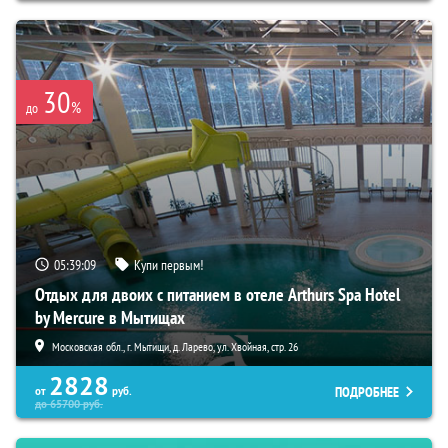
30
%
до
05:39:08
Купи первым!
Отдых для двоих с питанием в отеле Arthurs Spa Hotel
by Mercure в Мытищах
Московская обл., г. Мытищи, д. Ларево, ул. Хвойная, стр. 26
2828
ПОДРОБНЕЕ
от
руб.
до
65700
руб.