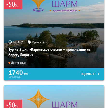
-50
%
01:08:22
Купили:
39
Тур на 2 дня «Карельское счастье — проживание на
берегу Ладоги»
Достоевская
1740
ПОДРОБНЕЕ
руб.
13900
руб.
-50
%