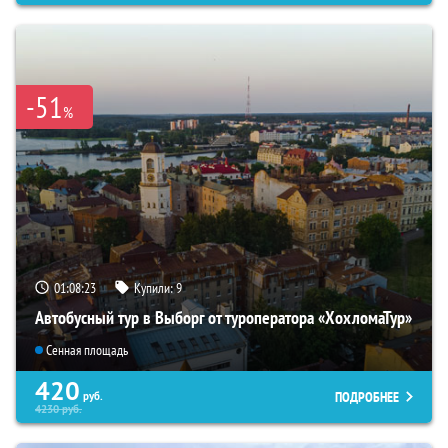
-51
%
01:08:22
Купили:
9
Автобусный тур в Выборг от туроператора «ХохломаТур»
Сенная площадь
420
ПОДРОБНЕЕ
руб.
4230
руб.