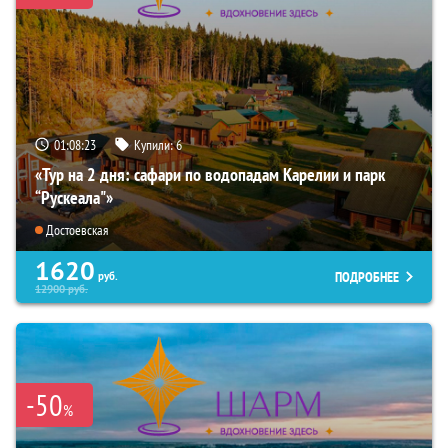
01:08:22
Купили:
6
«Тур на 2 дня: сафари по водопадам Карелии и парк
“Рускеала"»
Достоевская
1620
ПОДРОБНЕЕ
руб.
12900
руб.
-50
%