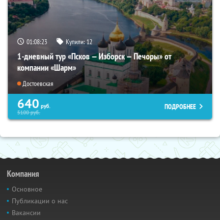
01:08:22
Купили:
12
1-дневный тур «Псков — Изборск — Печоры» от
компании «Шарм»
Достоевская
640
ПОДРОБНЕЕ
руб.
5100
руб.
Компания
Основное
Публикации о нас
Вакансии