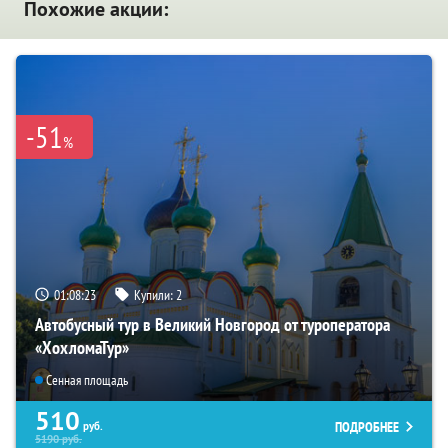
Похожие акции:
-51
%
01:08:22
Купили:
2
Автобусный тур в Великий Новгород от туроператора
«ХохломаТур»
Сенная площадь
510
ПОДРОБНЕЕ
руб.
5190
руб.