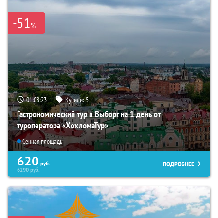
-51
%
01:08:22
Купили:
5
Гастрономический тур в Выборг на 1 день от
туроператора «ХохломаТур»
Сенная площадь
620
ПОДРОБНЕЕ
руб.
6290
руб.