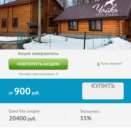
Акция завершилась
ПОВТОРИТЬ АКЦИЮ
Купи первым!
Человек проголосовало: 0
КУПИТЬ
900
от
руб.
Цена без скидки:
Экономия:
20400
55%
руб.