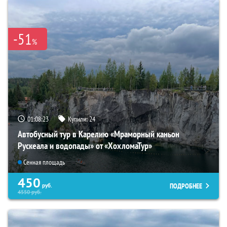
-51
%
01:08:22
Купили:
24
Автобусный тур в Карелию «Мраморный каньон
Рускеала и водопады» от «ХохломаТур»
Сенная площадь
450
ПОДРОБНЕЕ
руб.
4550
руб.