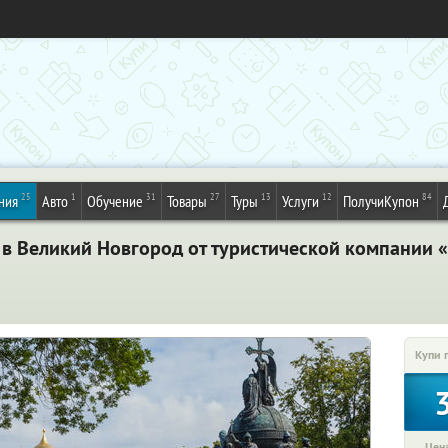
25
1
31
27
13
12
84
ния
Авто
Обучение
Товары
Туры
Услуги
ПолучиКупон
 в Великий Новгород от туристической компании 
Купи 
Цена