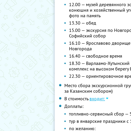
12.00 — музей деревянного з
конюшня и хозяйственный уго
фото на память
13.30 — обед
15.00 — экскурсия по Новгор
Софийский собор
16.10 — Ярославово дворище
Новгорода
16.40 — свободное время
18.30 — Варлаамо-Хутынский
комплекс на высоком берегу 
22.30 — ориентировочное вр
Место сбора экскурсионной груп
за Казанским собором)
В стоимость
входит:
Доплаты:
топливно-сервисный сбор — 
тур в январские праздники с 
по желанию: