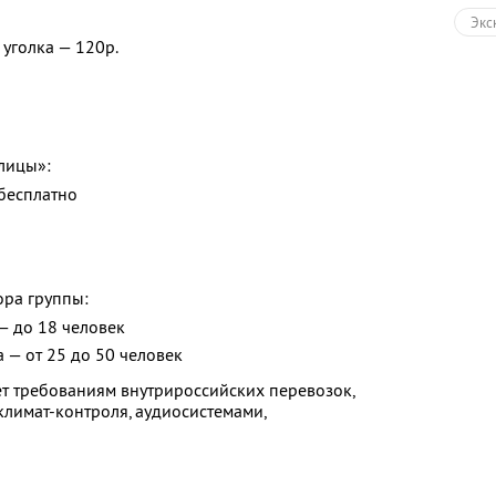
Экс
уголка — 120р.
Авт
Зол
Раз
лицы»:
 бесплатно
ора группы:
— до 18 человек
а — от 25 до 50 человек
ует требованиям внутрироссийских перевозок,
лимат-контроля, аудиосистемами,