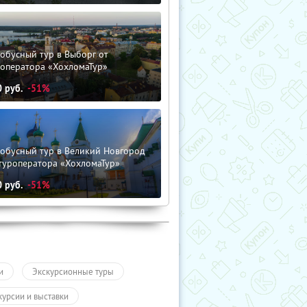
обусный тур в Выборг от
роператора «ХохломаТур»
0
руб.
-51%
тобусный тур в Великий Новгород
туроператора «ХохломаТур»
0
руб.
-51%
и
Экскурсионные туры
курсии и выставки