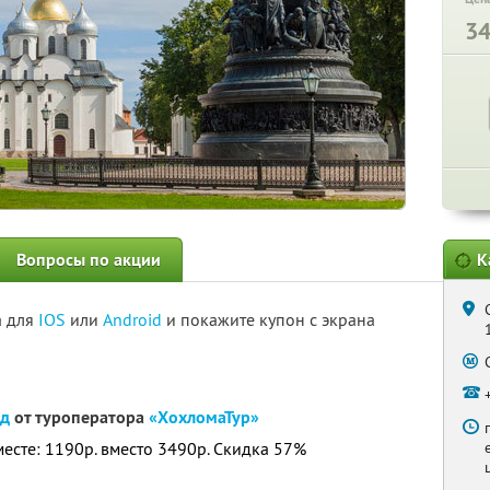
3
Вопросы по акции
К
а для
IOS
или
Android
и покажите купон с экрана
од
от туроператора
«ХохломаТур»
месте: 1190р. вместо 3490р. Скидка 57%