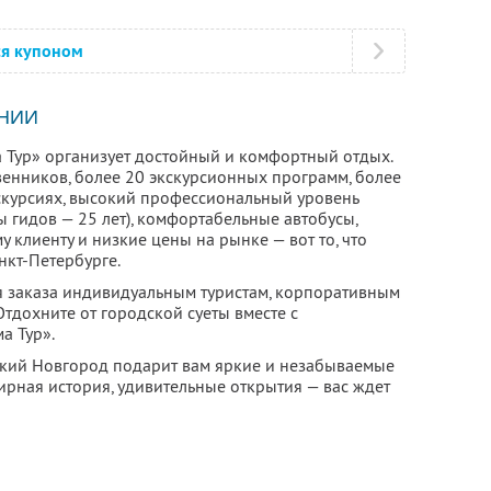
ся купоном
НИИ
 Тур» организует достойный и комфортный отдых.
енников, более 20 экскурсионных программ, более
скурсиях, высокий профессиональный уровень
 гидов — 25 лет), комфортабельные автобусы,
клиенту и низкие цены на рынке — вот то, что
нкт-Петербурге.
ля заказа индивидуальным туристам, корпоративным
тдохните от городской суеты вместе с
а Тур».
икий Новгород подарит вам яркие и незабываемые
ирная история, удивительные открытия — вас ждет