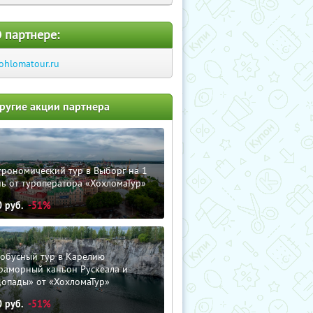
 партнере:
ohlomatour.ru
ругие акции партнера
трономический тур в Выборг на 1
ь от туроператора «ХохломаТур»
0
руб.
-51%
тобусный тур в Карелию
раморный каньон Рускеала и
допады» от «ХохломаТур»
0
руб.
-51%