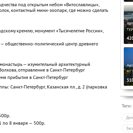
одчества под открытым небом «Витославлицы»,
лок, контактный мини-зоопарк, где можно сделать
Авт
ту
одскому кремлю, монумент «Тысячелетие России»,
42
 — общественно-политический центр древнего
 монастырь — изумительный архитектурный
Ав
Волхова, отправление в Санкт-Петербург
от 
емя прибытия в Санкт-Петербург
51
пы: Санкт-Петербург, Казанская пл., д. 2 (парковка
Теги:
500р.
Дет
1 по 8 января — 500р.
Экс