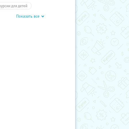
курсии для детей
Показать все
обусные экскурсии
Экскурсии
отое кольцо
Туры
влечения