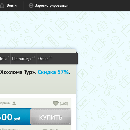
Войти
Зарегистрироваться
7
48
16
Дети
Промокоды
Отели
«Хохлома Тур».
Скидка 57%
.
первым!
(103)
300
КУПИТЬ
руб.
 без скидки: