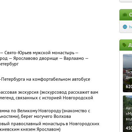
О
h
Д
 — Свято-Юрьев мужской монастырь —
род — Ярославово дворище — Варлаамо —
Петербург
Гас
ден
т-Петербурга на комфортабельном автобусе
62
трассовая экскурсия (экскурсовод расскажет вам
легенд, связанных с историей Новгородской
Ав
амма по Великому Новгороду (знакомство с
«М
остями), берег могучего Волхова
во
ервый православный монастырь в Новгородских
45
 киевским князем Ярославом)