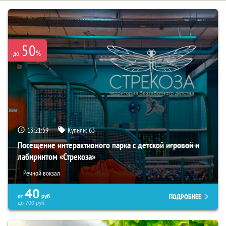
50
%
до
13:21:59
Купили:
63
Посещение интерактивного парка с детской игровой и
лабиринтом «Стрекоза»
Речной вокзал
40
ПОДРОБНЕЕ
от
руб.
до
700
руб.