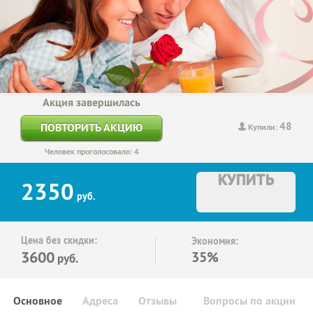
Акция завершилась
48
ПОВТОРИТЬ АКЦИЮ
Купили:
Человек проголосовало: 4
КУПИТЬ
2350
руб.
Цена без скидки:
Экономия:
3600
35%
руб.
Основное
Адреса
Отзывы
Вопросы по акции