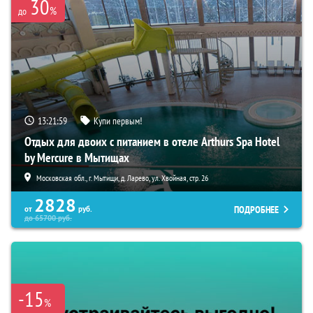
30
%
до
13:21:59
Купи первым!
Отдых для двоих с питанием в отеле Arthurs Spa Hotel
by Mercure в Мытищах
Московская обл., г. Мытищи, д. Ларево, ул. Хвойная, стр. 26
2828
ПОДРОБНЕЕ
от
руб.
до
65700
руб.
-15
%