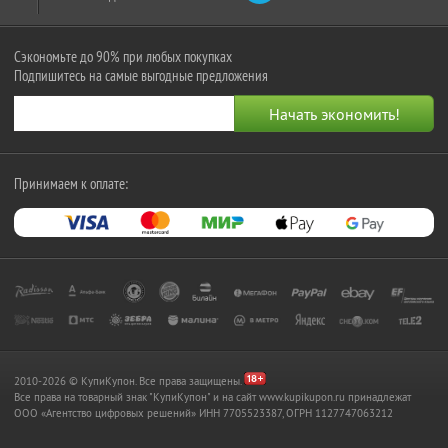
Сэкономьте до 90% при любых покупках
Подпишитесь на самые выгодные предложения
Принимаем к оплате:
2010-2026 © КупиКупон. Все права защищены.
Все права на товарный знак "КупиКупон" и на сайт www.kupikupon.ru принадлежат
OOO «Агентство цифровых решений» ИНН 7705523387, ОГРН 1127747063212