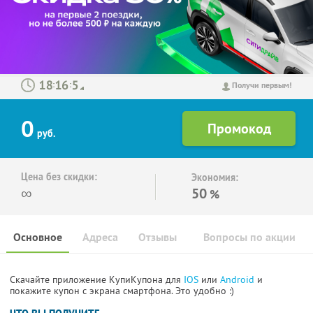
:
:
Получи первым!
0
руб.
Цена без скидки:
Экономия:
∞
50
%
Основное
Адреса
Отзывы
Вопросы по акции
Скачайте приложение КупиКупона для
IOS
или
Android
и
покажите купон с экрана смартфона. Это удобно :)