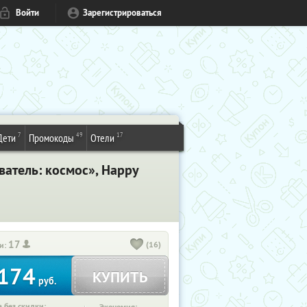
Войти
Зарегистрироваться
7
49
17
Дети
Промокоды
Отели
ватель: космос», Happy
17
(16)
и:
174
КУПИТЬ
руб.
 без скидки: