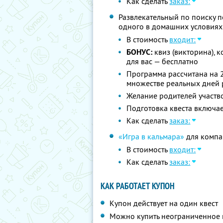
Как сделать
заказ:
Развлекательный по поиску 
одного в домашних условиях 
В стоимость
входит:
БОНУС:
квиз (викторина), 
для вас — бесплатно
Программа рассчитана на 2
множестве реальных дней
Желание родителей участв
Подготовка квеста включа
Как сделать
заказ:
«Игра в кальмара»
для компан
В стоимость
входит:
Как сделать
заказ:
КАК РАБОТАЕТ КУПОН
Купон действует на один квест
Можно купить неограниченное 