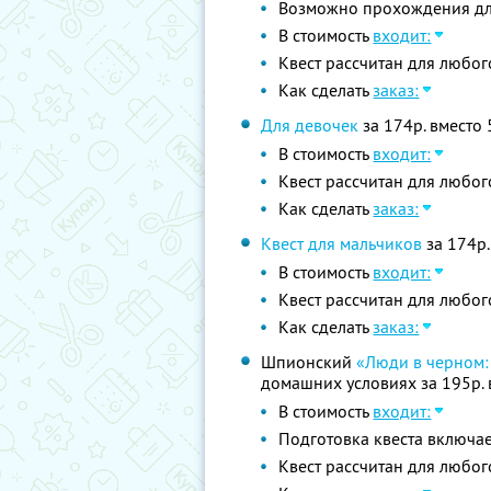
Возможно прохождения для 
В стоимость
входит:
Квест рассчитан для любог
Как сделать
заказ:
Для девочек
за 174р. вместо 
В стоимость
входит:
Квест рассчитан для любог
Как сделать
заказ:
Квест для мальчиков
за 174р.
В стоимость
входит:
Квест рассчитан для любог
Как сделать
заказ:
Шпионский
«Люди в черном:
домашних условиях за 195р. 
В стоимость
входит:
Подготовка квеста включа
Квест рассчитан для любог