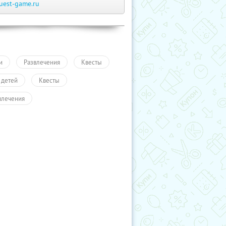
uest-game.ru
и
Развлечения
Квесты
 детей
Квесты
влечения