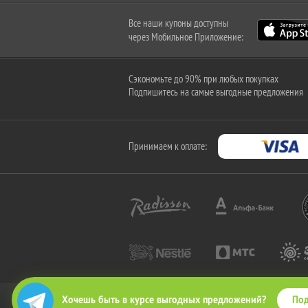
Все наши купоны доступны
через Мобильное Приложение:
Сэкономьте до 90% при любых покупках
Подпишитесь на самые выгодные предложения
Принимаем к оплате:
Под
Хочешь быть в курсе выгодных предложений?
2010-2026 © КупиКупон. Все права защищены.