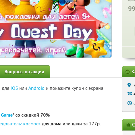
9
Вопросы по акции
К
а для
IOS
или
Android
и покажите купон с экрана
 Game
* со скидкой 70%
дователь: космос»
для дома или дачи за 177р.
О