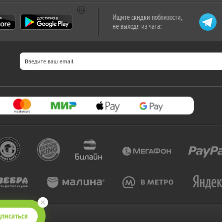
Ищите скидки поблизости,
не выходя из чата:
писаться