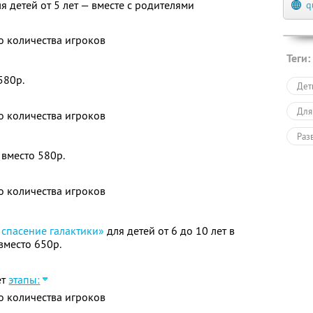
детей от 5 лет — вместе с родителями
q
о количества игроков
Теги:
580р.
Дет
Для
о количества игроков
Раз
 вместо 580р.
о количества игроков
 спасение галактики»
для детей от 6 до 10 лет в
вместо 650р.
ет
этапы:
о количества игроков