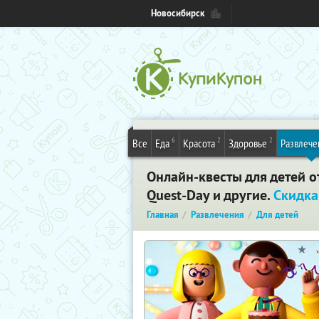
Новосибирск
6
2
2
Все
Еда
Красота
Здоровье
Развлече
Онлайн-квесты для детей от
Quest-Day и другие.
Скидк
Главная
Развлечения
Для детей