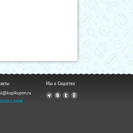
такты
Мы в Соцсетях
si@kupikupon.ru
аться с нами