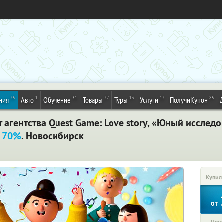
25
1
31
27
13
12
85
ния
Авто
Обучение
Товары
Туры
Услуги
ПолучиКупон
 агентства Quest Game: Love story, «Юный исследо
а 70%
. Новосибирск
Купил
от
Цена