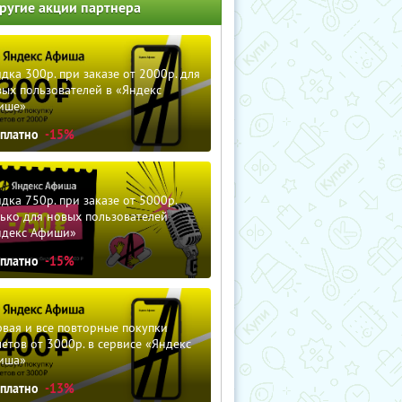
ругие акции партнера
дка 300р. при заказе от 2000р. для
ых пользователей в «Яндекс
ише»
сплатно
-15%
дка 750р. при заказе от 5000р.
ько для новых пользователей
ндекс Афиши»
сплатно
-15%
вая и все повторные покупки
етов от 3000р. в сервисе «Яндекс
иша»
сплатно
-13%