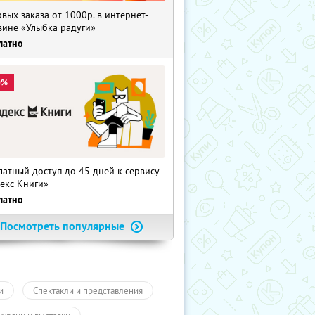
рвых заказа от 1000р. в интернет-
зине «Улыбка радуги»
латно
0%
латный доступ до 45 дней к сервису
екс Книги»
латно
Посмотреть популярные
и
Спектакли и представления