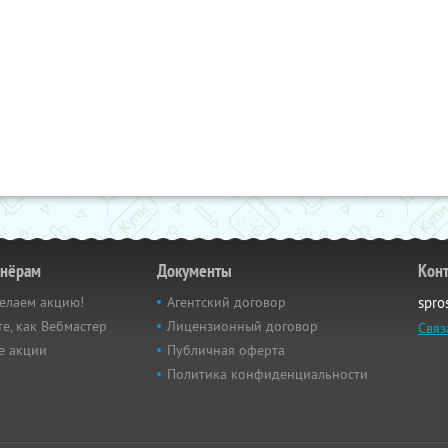
тнёрам
Документы
Кон
елаем акцию!
Агентский договор
spro
е, как Вебмастер
Лицензионный договор
Связ
е акции
Публичная оферта
Политика конфиденциальности