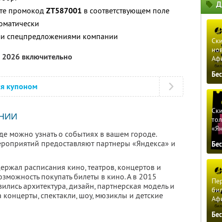
Д
ите промокод
ZT587001
в соответствующем поле
томатически
ими спецпредложениями компании
Ски
нов
а 2026 включительно
Аф
Бе
ся купоном
Ски
НИИ
тол
«Я
где можно узнать о событиях в вашем городе.
ероприятий предоставляют партнеры «Яндекса» и
Бе
держал расписания кино, театров, концертов и
озможность покупать билеты в кино. А в 2015
Пер
лись архитектура, дизайн, партнерская модель и
бил
а концерты, спектакли, шоу, мюзиклы и детские
Аф
Бе