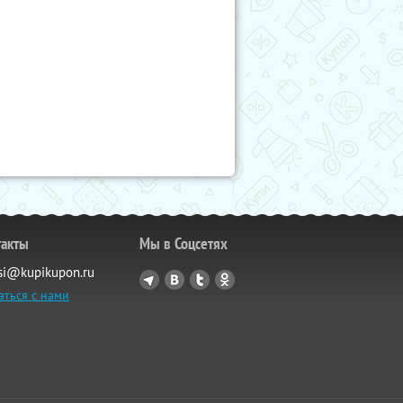
такты
Мы в Соцсетях
si@kupikupon.ru
аться с нами