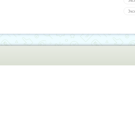
Экс
Экс
Авт
Пеш
Кин
Раз
Раз
Пол
Раз