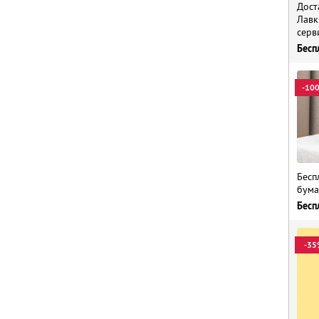
Дост
Лавк
серв
Бесп
-10
Бесп
бума
Бесп
-35