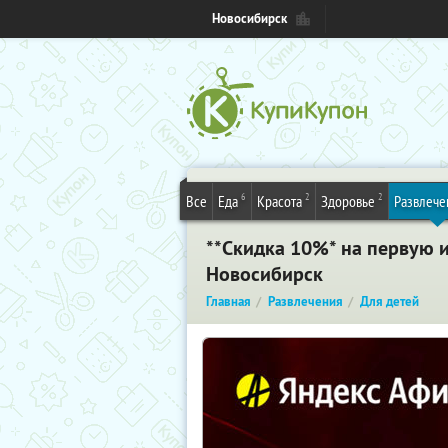
Новосибирск
6
2
2
Все
Еда
Красота
Здоровье
Развлече
**Скидка 10%
* на первую 
Новосибирск
Главная
Развлечения
Для детей