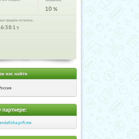
Экономия:
10
%
нца продаж осталось:
:
:
ак нас найти
Россия
 партнере:
andafisha.prfl.me