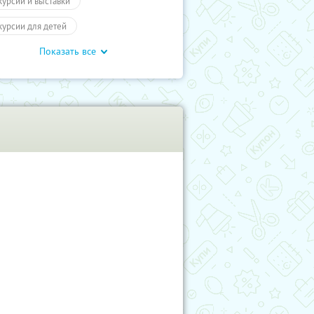
курсии и выставки
курсии для детей
Показать все
обусные экскурсии
ие экскурсии
Билеты
отеатр
Промокоды
влечения
Для детей
влечения
Другое
учиКупон
Дети
влечения