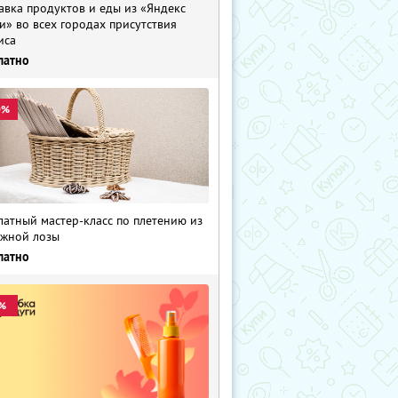
авка продуктов и еды из «Яндекс
и» во всех городах присутствия
иса
латно
0%
латный мастер-класс по плетению из
жной лозы
латно
%