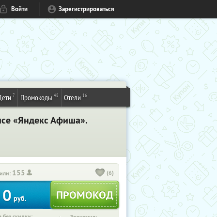
Войти
Зарегистрироваться
7
48
16
Дети
Промокоды
Отели
висе «Яндекс Афиша».
155
(6)
или:
0
руб.
 без скидки: