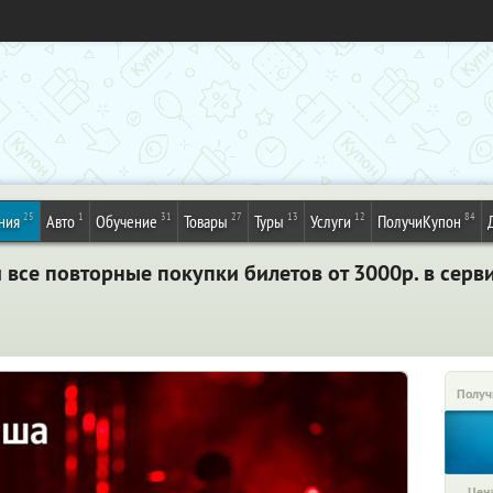
25
1
31
27
13
12
84
ния
Авто
Обучение
Товары
Туры
Услуги
ПолучиКупон
и все повторные покупки билетов от 3000р. в сер
Получ
Цена