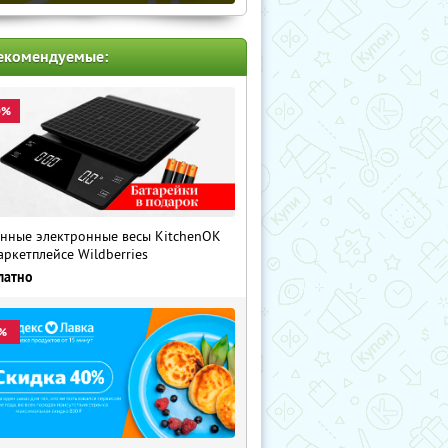
екомендуемые:
0%
нные электронные весы KitchenOK
аркетплейсе Wildberries
латно
%