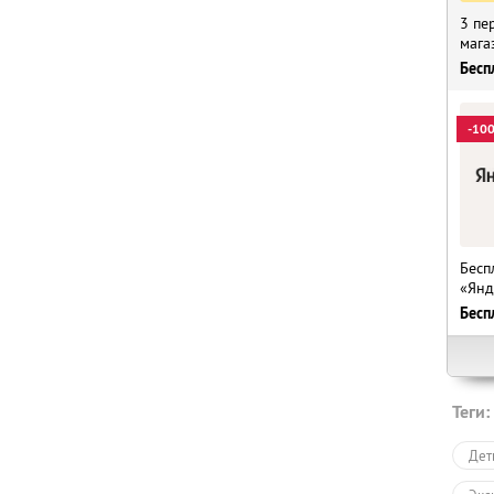
3 пе
мага
Бесп
-10
Бесп
«Янд
Бесп
Теги:
Дет