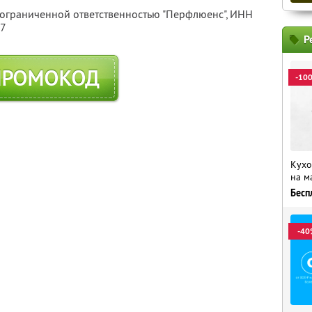
 ограниченной ответственностью "Перфлюенс",
ИНН
57
Р
ПРОМОКОД
-10
Кухо
на м
Бесп
-40