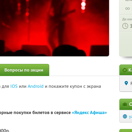
∞
До ко
Вопросы по акции
К
а для
IOS
или
Android
и покажите купон с экрана
О
орные покупки билетов в сервисе
«Яндекс Афиша»
y
000р.