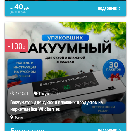
40
ПОДРОБНЕЕ
от
руб.
до
700
руб.
-100
%
18:18:03
Получили:
192
Вакууматор для сухих и влажных продуктов на
маркетплейсе Wildberries
Россия
Бесплатно
ПОДРОБНЕЕ