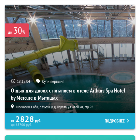
30
%
до
18:18:03
Купи первым!
Отдых для двоих с питанием в отеле Arthurs Spa Hotel
by Mercure в Мытищах
Московская обл., г. Мытищи, д. Ларево, ул. Хвойная, стр. 26
2828
ПОДРОБНЕЕ
от
руб.
до
65700
руб.