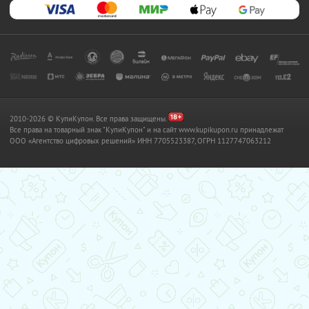
2010-2026 © КупиКупон. Все права защищены.
Все права на товарный знак "КупиКупон" и на сайт www.kupikupon.ru принадлежат
OOO «Агентство цифровых решений» ИНН 7705523387, ОГРН 1127747063212