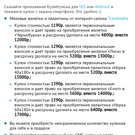
Скачайте приложение КупиКупона для
IOS
или
Android
и
покажите купон с экрана смартфона. Это удобно :)
Меховые жилетки и палантины от интернет-салона
Trandmeha
Купон стоимостью
1190р.
является первоначальным
взносом и дает право на приобретение жилетки
«Чернобурка» в рассрочку (доплата на месте
4800р. вместо
12000р.
)
Купон стоимостью
1290р.
является первоначальным
взносом и дает право на приобретение жилетки «Лиса» в
рассрочку (доплата на месте
5200р. вместо 13000р.
)
Купон стоимостью
1290р.
является первоначальным
взносом и дает право на приобретение палантина «Норка
40х180» в рассрочку (доплата на месте
5200р. вместо
15000р.
)
Купон стоимостью
1390р.
является первоначальным
взносом и дает право на приобретение жилетки «Енот» в
рассрочку (доплата на месте
5600р. вместо 14000р.
)
Купон стоимостью
1590р.
является первоначальным
взносом и дает право на приобретение палантина «Норка
60х180» в рассрочку (доплата на месте
6400р. вместо
17000р.
)
Вы можете приобрести неограниченное количество купонов
для себя и в подарок
Предъявляйте распечатанный или СМС-купон на месте