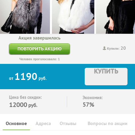
Акция завершилась
20
ПОВТОРИТЬ АКЦИЮ
Купили:
Человек проголосовало: 1
КУПИТЬ
1190
от
руб.
Цена без скидки:
Экономия:
12000
57%
руб.
Основное
Адреса
Отзывы
Вопросы по акции