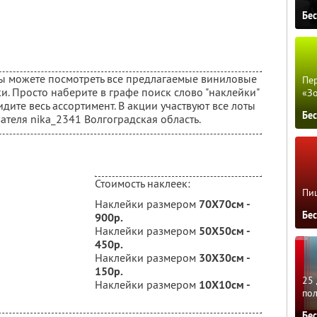
Бе
ы можете посмотреть все предлагаемые виниловые
Пер
и. Просто наберите в графе поиск слово "наклейки"
«З
идите весь ассортимент. В акции участвуют все лоты
Бе
ателя nika_2341 Волгоградская область.
Стоимость наклеек:
Пиц
Наклейки размером
70Х70см -
Бе
900р.
Наклейки размером
50Х50см -
450р.
Наклейки размером
30Х30см -
150р.
25 
Наклейки размером
10Х10см -
по
Бе