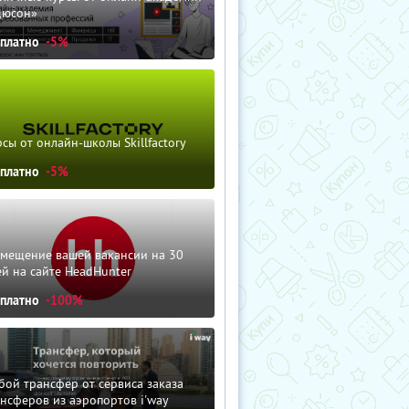
дюсон»
сплатно
-5%
сы от онлайн-школы Skillfactory
сплатно
-5%
змещение вашей вакансии на 30
й на сайте HeadHunter
сплатно
-100%
ой трансфер от сервиса заказа
нсферов из аэропортов i'way