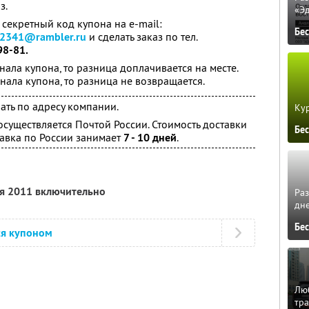
з.
«Э
секретный код купона на e-mail:
Бе
a2341@rambler.ru
и сделать заказ по тел.
98-81.
ала купона, то разница доплачивается на месте.
нала купона, то разница не возвращается.
ть по адресу компании.
Кур
осуществляется Почтой России. Стоимость доставки
Бе
авка по России занимает
7 - 10 дней
.
ря 2011 включительно
Ра
дне
Бе
ся купоном
Люб
тра