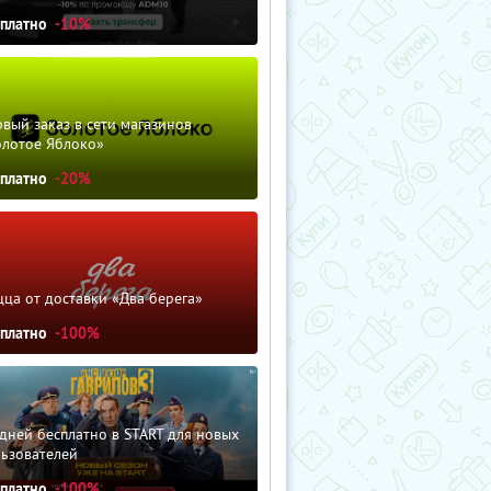
сплатно
-10%
вый заказ в сети магазинов
олотое Яблоко»
сплатно
-20%
ца от доставки «Два берега»
сплатно
-100%
дней бесплатно в START для новых
льзователей
сплатно
-100%