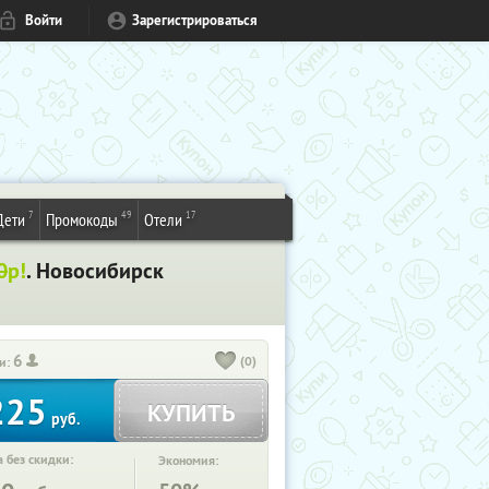
Войти
Зарегистрироваться
7
49
17
Дети
Промокоды
Отели
0
р!
. Новосибирск
6
(0)
и:
225
КУПИТЬ
руб.
 без скидки:
Экономия: