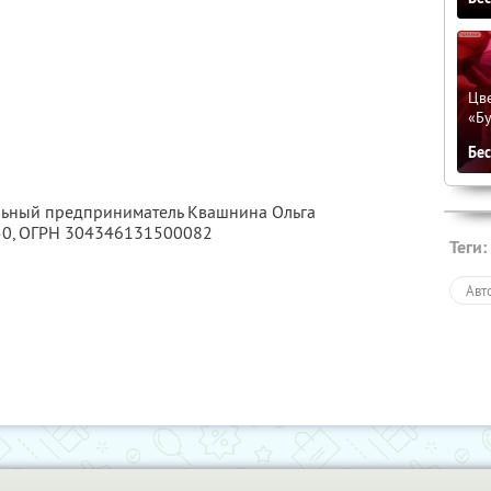
Цве
«Бу
Бе
альный предприниматель Квашнина Ольга
50
, ОГРН 304346131500082
Теги:
Авт