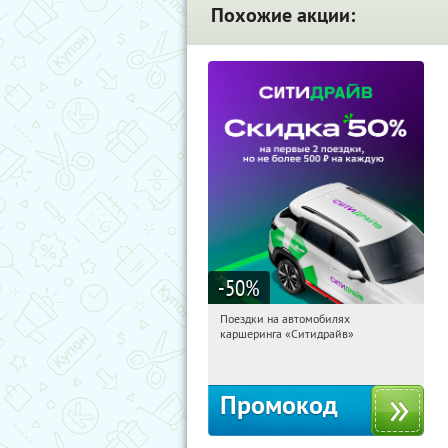
Похожие акции:
-50
%
Поездки на автомобилях
13:20:33
Получи первым!
каршеринга «Ситидрайв»
Россия
Промокод