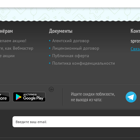
тнёрам
Документы
Кон
елаем акцию!
Агентский договор
spro
е, как Вебмастер
Лицензионный договор
Связ
е акции
Публичная оферта
Политика конфиденциальности
Ищите скидки поблизости,
не выходя из чата: