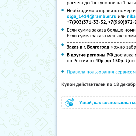
расчёта до 2х купонов на 1 зака
Необходимо отправить номер и 
olga_1414@rambler.ru
или
nik
+7(903)371-33-32, +7(960)872-
Если сумма заказа больше номин
Если сумма заказа меньше номи
Заказ в г. Волгоград
можно забра
В другие регионы РФ
доставка 
по России от
40р. до 150р.
Дост
Правила пользования сервисом
Купон действителен по 18 декаб
Узнай, как воспользовать