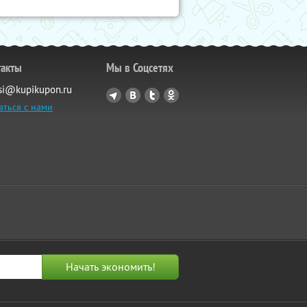
такты
Мы в Соцсетях
si@kupikupon.ru
аться с нами