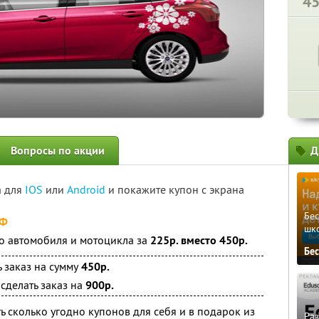
4
Вопросы по акции
Д
а для
IOS
или
Android
и покажите купон с экрана
Бе
РФ
шк
о автомобиля и мотоцикла за
225р. вместо 450р.
Бе
 заказ на сумму
450р.
сделать заказ на
900р.
ь сколько угодно купонов для себя и в подарок из
Ра