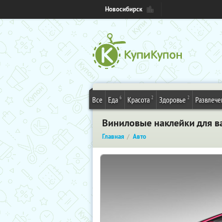
Новосибирск
6
2
2
Все
Еда
Красота
Здоровье
Развлече
Виниловые наклейки для в
Главная
Авто