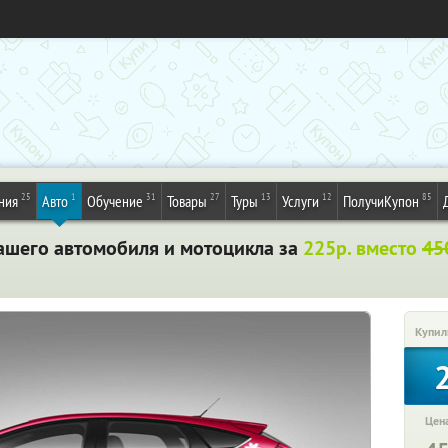
25
1
31
27
13
12
85
ния
Авто
Обучение
Товары
Туры
Услуги
ПолучиКупон
ашего автомобиля и мотоцикла за
225р. вместо
45
Купил
Цена