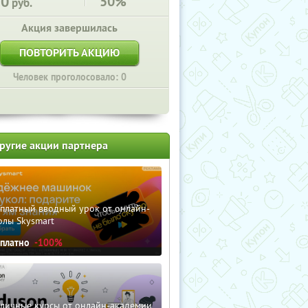
50
50%
руб.
Акция завершилась
ПОВТОРИТЬ АКЦИЮ
Человек проголосовало: 0
ругие акции партнера
сплатный вводный урок от онлайн-
олы Skysmart
сплатно
-100%
зличные курсы от онлайн-академии