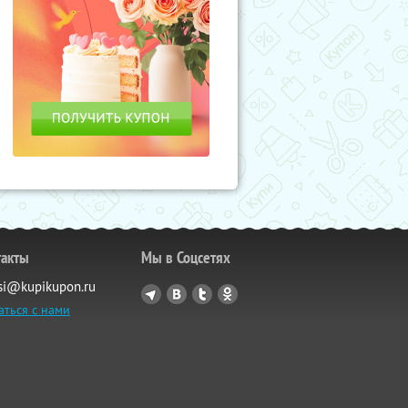
такты
Мы в Соцсетях
si@kupikupon.ru
аться с нами