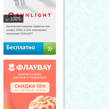
100
%
до
Бесплатная изящная подвеска или
16:22:48
Получили:
74
скидка 500р. в сети ювелирных
Россия
магазинов SUNLIGHT
Бесплатно