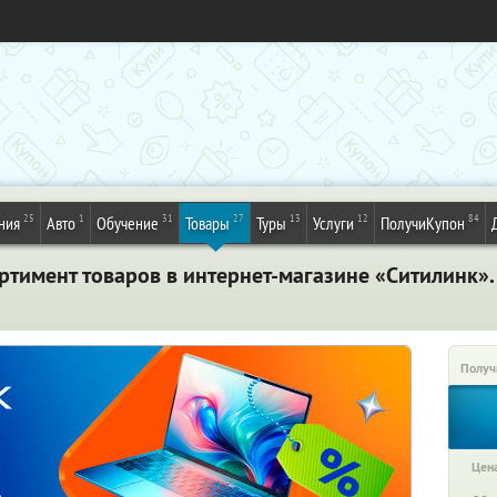
25
1
31
27
13
12
84
ния
Авто
Обучение
Товары
Туры
Услуги
ПолучиКупон
ортимент товаров в интернет-магазине «Ситилинк»
Получ
Цена