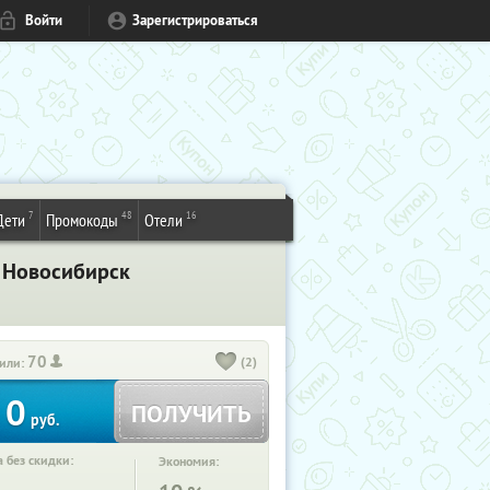
Войти
Зарегистрироваться
7
48
16
Дети
Промокоды
Отели
. Новосибирск
70
(2)
или:
0
ПОЛУЧИТЬ
руб.
 без скидки:
Экономия: