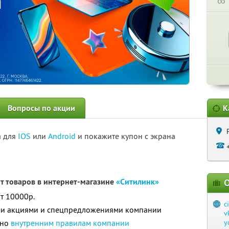
∞
Вопросы по акции
К
а для
IOS
или
Android
и покажите купон с экрана
нт товаров в интернет-магазине
«Ситилинк»
О
т 10000р.
c
ими акциями и спецпредложениями компании
v
сно
внутренним правилам компании
y