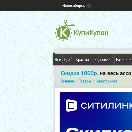
Новосибирск
6
2
2
Все
Еда
Красота
Здоровье
Развлече
Скидка 1000р.
на весь асс
Главная
Товары
Электроника