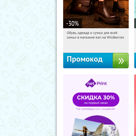
-30
%
Обувь, одежда и сумки для всей
16:22:48
Получили:
32
семьи в магазине kari на Wildberries
Россия
Промокод