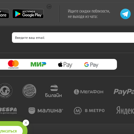
Ищите скидки поблизости,
не выходя из чата:
писаться