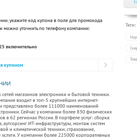
t
ии, укажите код купона в поле для промокода
Теги:
 можно уточнить по телефону компании:
Нау
025 включительно
Сма
Тов
ся купоном
Тов
Пол
НИИ
 сетей магазинов электроники и бытовой техники.
омпания входит в топ-5 крупнейших интернет-
ети представлено более 111000 наименований
ктроники. Сейчас у компании более 830 физических
ов в 62 регионах России. В портфеле услуг: сборка
, аутсорсинг ИТ-инфраструктуры, монтаж систем
вой и климатической техники, страхование,
е услуги. У компании более 225000 корпоративных