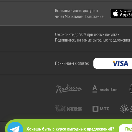
Все наши купоны доступны
через Мобильное Приложение:
Сэкономьте до 90% при любых покупках
Подпишитесь на самые выгодные предложения
Принимаем к оплате:
Под
Хочешь быть в курсе выгодных предложений?
2010-2026 © КупиКупон. Все права защищены.