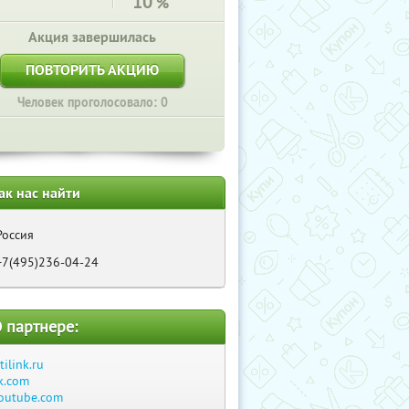
10
%
Акция завершилась
ПОВТОРИТЬ АКЦИЮ
Человек проголосовало: 0
ак нас найти
Россия
+7(495)236-04-24
 партнере:
itilink.ru
k.com
outube.com