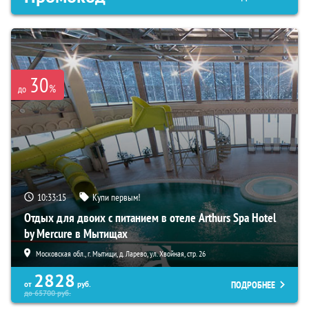
30
%
до
10:33:14
Купи первым!
Отдых для двоих с питанием в отеле Arthurs Spa Hotel
by Mercure в Мытищах
Московская обл., г. Мытищи, д. Ларево, ул. Хвойная, стр. 26
2828
ПОДРОБНЕЕ
от
руб.
до
65700
руб.