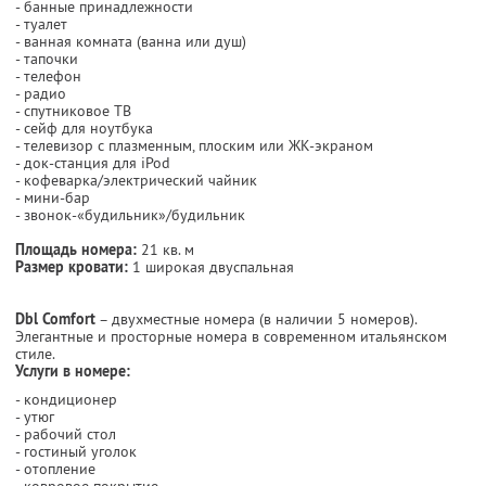
- банные принадлежности
- туалет
- ванная комната (ванна или душ)
- тапочки
- телефон
- радио
- спутниковое ТВ
- сейф для ноутбука
- телевизор с плазменным, плоским или ЖК-экраном
- док-станция для iPod
- кофеварка/электрический чайник
- мини-бар
- звонок-«будильник»/будильник
Площадь номера:
21 кв. м
Размер кровати:
1 широкая двуспальная
Dbl Comfort
– двухместные номера (в наличии 5 номеров).
Элегантные и просторные номера в современном итальянском
стиле.
Услуги в номере:
- кондиционер
- утюг
- рабочий стол
- гостиный уголок
- отопление
- ковровое покрытие