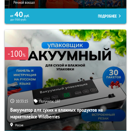
Речной вокзал
40
ПОДРОБНЕЕ
от
руб.
до
700
руб.
-100
%
10:33:14
Получили:
197
Вакууматор для сухих и влажных продуктов на
маркетплейсе Wildberries
Россия