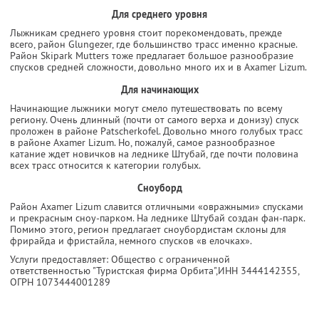
Для среднего уровня
Лыжникам среднего уровня стоит порекомендовать, прежде
всего, район Glungezer, где большинство трасс именно красные.
Район Skipark Mutters тоже предлагает большое разнообразие
спусков средней сложности, довольно много их и в Axamer Lizum.
Для начинающих
Начинающие лыжники могут смело путешествовать по всему
региону. Очень длинный (почти от самого верха и донизу) спуск
проложен в районе Patscherkofel. Довольно много голубых трасс
в районе Axamer Lizum. Но, пожалуй, самое разнообразное
катание ждет новичков на леднике Штубай, где почти половина
всех трасс относится к категории голубых.
Сноуборд
Район Axamer Lizum славится отличными «овражными» спусками
и прекрасным сноу-парком. На леднике Штубай создан фан-парк.
Помимо этого, регион предлагает сноубордистам склоны для
фрирайда и фристайла, немного спусков «в елочках».
Услуги предоставляет: Общество с ограниченной
ответственностью "Туристская фирма Орбита",
ИНН 3444142355
,
ОГРН 1073444001289