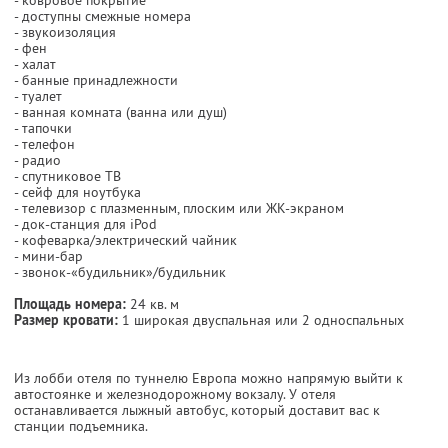
- доступны смежные номера
- звукоизоляция
- фен
- халат
- банные принадлежности
- туалет
- ванная комната (ванна или душ)
- тапочки
- телефон
- радио
- спутниковое ТВ
- сейф для ноутбука
- телевизор с плазменным, плоским или ЖК-экраном
- док-станция для iPod
- кофеварка/электрический чайник
- мини-бар
- звонок-«будильник»/будильник
Площадь номера:
24 кв. м
Размер кровати:
1 широкая двуспальная или 2 односпальных
Из лобби отеля по туннелю Европа можно напрямую выйти к
автостоянке и железнодорожному вокзалу. У отеля
останавливается лыжный автобус, который доставит вас к
станции подъемника.