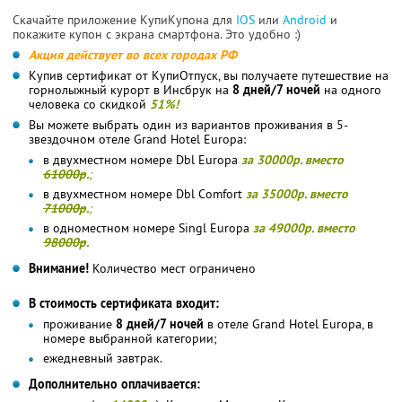
Скачайте приложение КупиКупона для
IOS
или
Android
и
покажите купон с экрана смартфона. Это удобно :)
Акция действует во всех городах РФ
Купив сертификат от КупиОтпуск, вы получаете путешествие на
горнолыжный курорт в Инсбрук на
8 дней/7 ночей
на одного
человека со скидкой
51%!
Вы можете выбрать один из вариантов проживания в 5-
звездочном отеле Grand Hotel Europa:
в двухместном номере Dbl Europa
за 30000р. вместо
61000р
.
;
в двухместном номере Dbl Comfort
за 35000р. вместо
71000р
.
;
в одноместном номере Singl Europa
за 49000р. вместо
98000р
.
Внимание!
Количество мест ограничено
В стоимость сертификата входит:
проживание
8 дней/7 ночей
в отеле Grand Hotel Europa, в
номере выбранной категории;
ежедневный завтрак.
Дополнительно оплачивается: