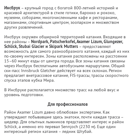
Инсбрук
– крупный город с богатой 800-летней историей и
красивой архитектурой в стиле готики, барокко и рококо,
музеями, соборами, многочисленными кафе и ресторанами,
магазинами, спортивным центром, зоопарком и множеством
других развлечений.
Инсбрук окружен обширной территорией катания. Входящие в
нее районы –
Nordpark, Patscherkofel, Axamer Lizum, Glungezer,
Schlick, Stubai Glacier и Skipark Mutters
– предоставляют
возможность для самого разнообразного катания, каждый из них
по-своему интересен. Зоны катания расположены на расстоянии
15–60 минут езды от центра города. Все зоны катания связаны
через Инсбрук бесплатными автобусными маршрутами. Общий
ски-пасс Innsbruck Gletcher действует на всех склонах. Регион
предлагает внетрассовое катание, FIS-трассы, трассы скоростного
спуска этапов кубка Мира.
В Инсбруке располагается множество трасс на любой вкус и
уровень подготовки.
Для профессионалов
Район Axamer Lizum давно облюбован экспертами. Как
утверждают побывавшие здесь знатоки, почти каждая трасса –
шедевр. Для опытных лыжников представляет интерес и район
Schlick, а именно его перевал Sennjoch (2230 м). Еще один
интересный регион катания – ледник Штубай.