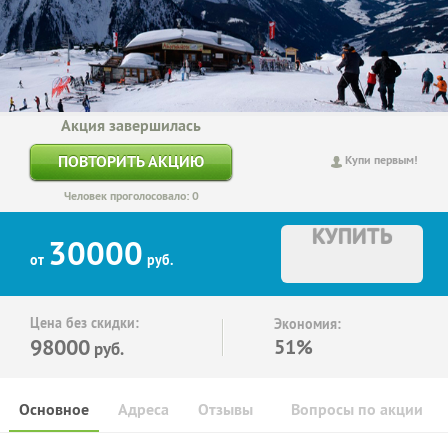
Акция завершилась
ПОВТОРИТЬ АКЦИЮ
Купи первым!
Человек проголосовало: 0
КУПИТЬ
30000
от
руб.
Цена без скидки:
Экономия:
98000
51%
руб.
Основное
Адреса
Отзывы
Вопросы по акции