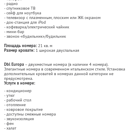
- радио
- спутниковое ТВ
- сейф для ноутбука
- телевизор с плазменным, плоским или ЖК-экраном
- док-станция для iPod
- кофеварка/электрический чайник
- мини-бар
- звонок-«будильник»/будильник
Площадь номера:
21 кв. м
Размер кровати:
1 широкая двуспальная
Dbl Europa
– двухместные номера (в наличии 4 номера).
Элегантные номера в современном итальянском стиле. Установка
дополнительных кроватей в номерах данной категории не
предусмотрена.
Услуги в номере:
- кондиционер
- утюг
- рабочий стол
- отопление
- ковровое покрытие
- доступны смежные номера
- звукоизоляция
- фен
- халат