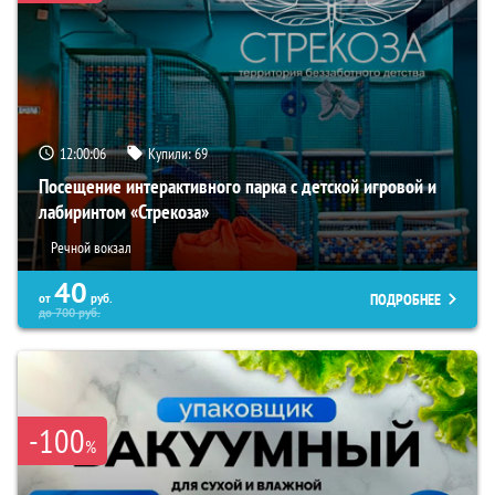
12:00:05
Купили:
69
Посещение интерактивного парка с детской игровой и
лабиринтом «Стрекоза»
Речной вокзал
40
ПОДРОБНЕЕ
от
руб.
до
700
руб.
-100
%