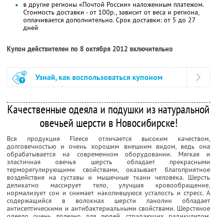
в другие регионы «Почтой России» наложенным платежом.
Стоимость доставки - от 100р., зависит от веса и региона,
оплачивается дополнительно. Срок доставки: от 5 до 27
дней
Купон действителен по 8 октября 2012 включительно
Узнай, как воспользоваться купоном
Качественные одеяла и подушки из натуральной
овечьей шерсти в Новосибирске!
Вся продукция Fleece отличается высоким качеством,
долговечностью и очень хорошим внешним видом, ведь она
обрабатывается на современном оборудовании. Мягкая и
эластичная овечья шерсть обладает прекрасными
терморегулирующими свойствами, оказывает благоприятное
воздействие на суставы и мышечные ткани человека. Шерсть
деликатно массирует тело, улучшая кровообращение,
нормализует сон и снимает накопившуюся усталость и стресс. А
содержащийся в волокнах шерсти ланолин обладает
антисептическими и антибактериальными свойствами. Шерстяное
одеяло очень полезно для людей, страдающих радикулитом,