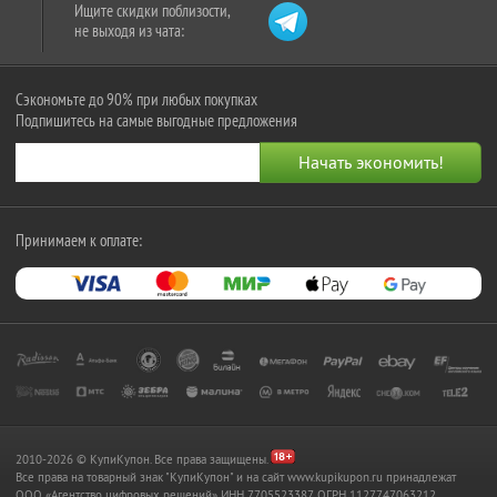
Ищите скидки поблизости,
не выходя из чата:
Сэкономьте до 90% при любых покупках
Подпишитесь на самые выгодные предложения
Принимаем к оплате:
2010-2026 © КупиКупон. Все права защищены.
Все права на товарный знак "КупиКупон" и на сайт www.kupikupon.ru принадлежат
OOO «Агентство цифровых решений» ИНН 7705523387, ОГРН 1127747063212