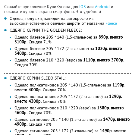
Скачайте приложение КупиКупона для
IOS
или
Android
и
покажите купон с экрана смартфона. Это удобно :)
Одеяла, подушки, накидки на автокресло из
высококачественной овечьей шерсти от магазина
Fleece
ОДЕЯЛО СЕРИИ THE GOLDEN FLEECE:
Одеяло бязевое 205 * 140 (1,5-спальное) за
890р. вместо
3100р.
Скидка 71%
Одеяло бязевое 205 * 172 (2-спальное) за
1020р. вместо
3400р.
Скидка 70%
Одеяло бязевое 210 * 220 (евро) за
1110р. вместо 3700р.
Скидка 70%
ОДЕЯЛО СЕРИИ SLEEO STAIL:
Одеяло поликатоновое 205 * 140 (1,5-спальное) за
1190р.
вместо 4000р.
Скидка 70%
Одеяло поликатоновое 205 * 172 (2-спальное) за
1290р.
вместо 4300р.
Скидка 70%
Одеяло поликатоновое 210 * 220 (евро) за
1380р. вместо
4600р.
Скидка 70%
Одеяло сатиновое 205 * 140 (1,5-спальное) за
1470р. вместо
4900р.
Скидка 70%
Одеяло сатиновое 205 * 172 (2-спальное) за
1490р. вместо