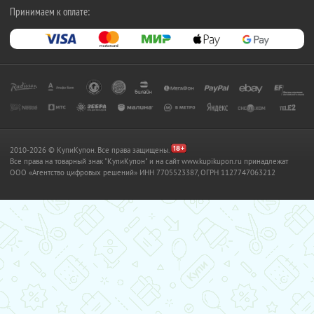
Принимаем к оплате:
2010-2026 © КупиКупон. Все права защищены.
Все права на товарный знак "КупиКупон" и на сайт www.kupikupon.ru принадлежат
OOO «Агентство цифровых решений» ИНН 7705523387, ОГРН 1127747063212