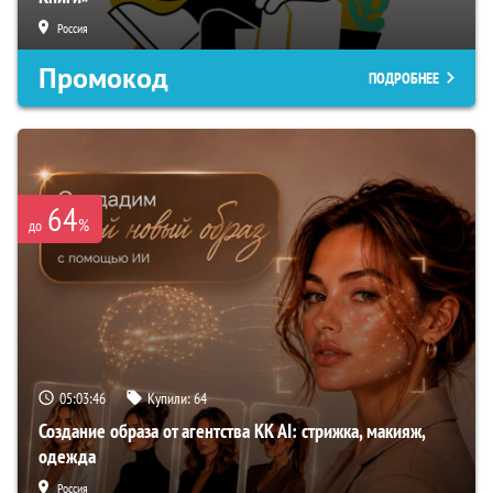
Россия
Промокод
ПОДРОБНЕЕ
64
%
до
05:03:45
Купили:
64
Создание образа от агентства KK AI: стрижка, макияж,
одежда
Россия