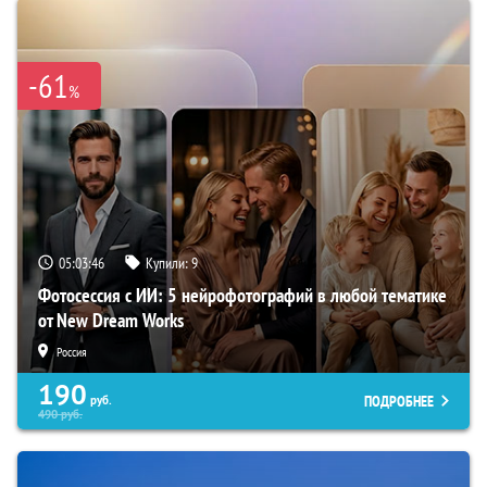
-61
%
05:03:45
Купили:
9
Фотосессия с ИИ: 5 нейрофотографий в любой тематике
от New Dream Works
Россия
190
ПОДРОБНЕЕ
руб.
490
руб.