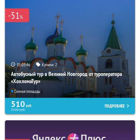
-51
%
05:03:45
Купили:
2
Автобусный тур в Великий Новгород от туроператора
«ХохломаТур»
Сенная площадь
510
ПОДРОБНЕЕ
руб.
5190
руб.