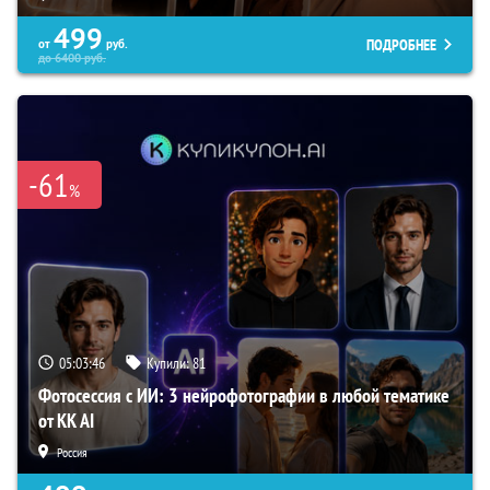
499
ПОДРОБНЕЕ
от
руб.
до
6400
руб.
-61
%
05:03:45
Купили:
81
Фотосессия с ИИ: 3 нейрофотографии в любой тематике
от KK AI
Россия