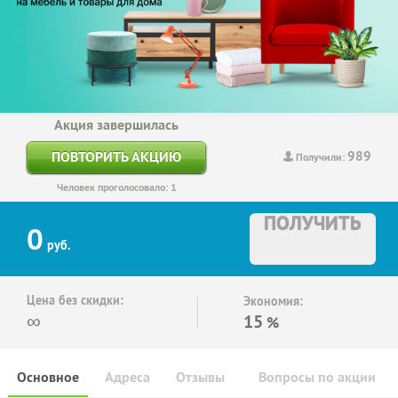
Акция завершилась
989
ПОВТОРИТЬ АКЦИЮ
Получили:
Человек проголосовало: 1
ПОЛУЧИТЬ
0
руб.
Цена без скидки:
Экономия:
∞
15
%
Основное
Адреса
Отзывы
Вопросы по акции