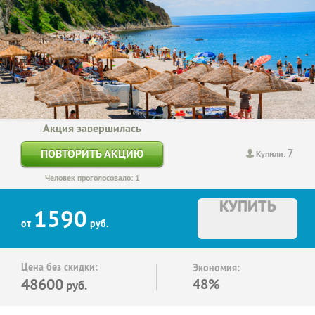
Акция завершилась
7
ПОВТОРИТЬ АКЦИЮ
Купили:
Человек проголосовало: 1
КУПИТЬ
1590
от
руб.
Цена без скидки:
Экономия:
48600
48%
руб.