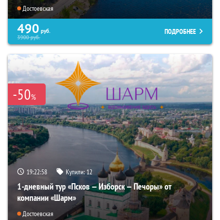
Достоевская
490
ПОДРОБНЕЕ
руб.
3900
руб.
-50
%
19:22:56
Купили:
12
1-дневный тур «Псков — Изборск — Печоры» от
компании «Шарм»
Достоевская