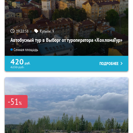
19:22:56
Купили:
9
Автобусный тур в Выборг от туроператора «ХохломаТур»
Сенная площадь
420
ПОДРОБНЕЕ
руб.
4230
руб.
-51
%