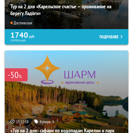
Тур на 2 дня «Карельское счастье — проживание на
берегу Ладоги»
Достоевская
1740
ПОДРОБНЕЕ
руб.
13900
руб.
-50
%
19:22:56
Купили:
6
«Тур на 2 дня: сафари по водопадам Карелии и парк