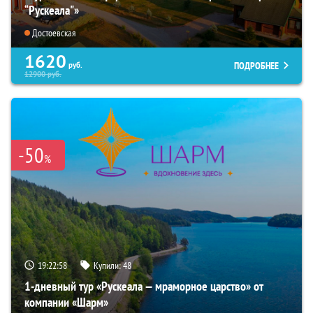
“Рускеала"»
Достоевская
1620
ПОДРОБНЕЕ
руб.
12900
руб.
-50
%
19:22:56
Купили:
48
1-дневный тур «Рускеала — мраморное царство» от
компании «Шарм»