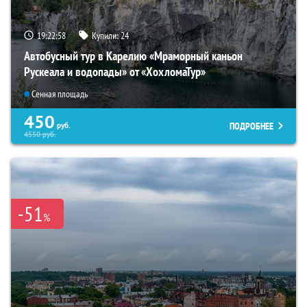
19:22:56
Купили:
24
Автобусный тур в Карелию «Мраморный каньон
Рускеала и водопады» от «ХохломаТур»
Сенная площадь
450
ПОДРОБНЕЕ
руб.
4550
руб.
-51
%