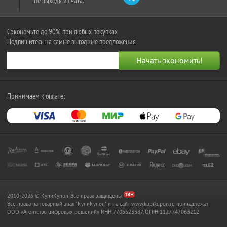
не выходя из чата:
Сэкономьте до 90% при любых покупках
Подпишитесь на самые выгодные предложения
Принимаем к оплате:
2010-2026 © КупиКупон. Все права защищены.
Все права на товарный знак "КупиКупон" и на сайт www.kupikupon.ru принадлежат
OOO «Агентство цифровых решений» ИНН 7705523387, ОГРН 1127747063212