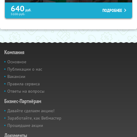
640
ПОДРОБНЕЕ
руб.
5100
руб.
Компания
Основное
Публикации о нас
Вакансии
Правила сервиса
Ответы на вопросы
Бизнес-Партнёрам
Давайте сделаем акцию!
Заработайте, как Вебмастер
Прошедшие акции
Документы