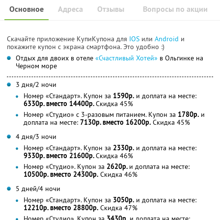
Основное
Адреса
Отзывы
Вопросы по акции
Скачайте приложение КупиКупона для
IOS
или
Android
и
покажите купон с экрана смартфона. Это удобно :)
Отдых для двоих в отеле
«Счастливый Хотей»
в Ольгинке на
Черном море
3 дня/2 ночи
Номер «Стандарт». Купон за
1590р.
и доплата на месте:
6330р. вместо 14400р.
Скидка 45%
Номер «Студио» с 3-разовым питанием. Купон за
1780р.
и
доплата на месте:
7130р. вместо 16200р.
Скидка 45%
4 дня/3 ночи
Номер «Стандарт». Купон за
2330р.
и доплата на месте:
9330р. вместо 21600р.
Скидка 46%
Номер «Студио». Купон за
2620р.
и доплата на месте:
10500р. вместо 24300р.
Скидка 46%
5 дней/4 ночи
Номер «Стандарт». Купон за
3050р.
и доплата на месте:
12210р. вместо 28800р.
Скидка 47%
Номер «Студио». Купон за
3430р.
и доплата на месте: