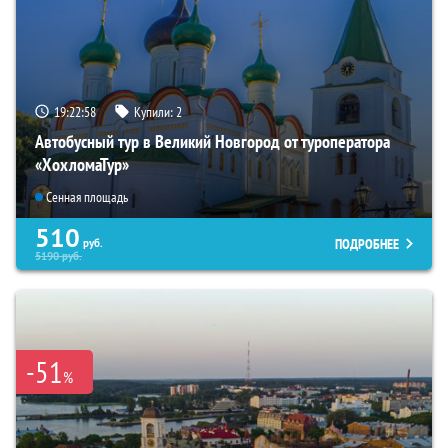
19:22:56
Купили:
2
Автобусный тур в Великий Новгород от туроператора
«ХохломаТур»
Сенная площадь
510
ПОДРОБНЕЕ
руб.
5190
руб.
-51
%