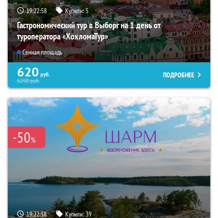
19:22:56
Купили:
5
Гастрономический тур в Выборг на 1 день от
туроператора «ХохломаТур»
Сенная площадь
620
ПОДРОБНЕЕ
руб.
6290
руб.
-50
%
19:22:56
Купили:
39