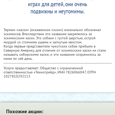
играх для детей, они очень
подвижны и неутомимы.
Термин «хаски» (искаженное «эски») изначально обозначал
эскимосов. Впоследствии это название закрепилось за
эскимосским хаски. Это собаки с густой шерстью, острой
мордой со стоячими ушами и загнутым хвостом.
Когда первые представители чукотских собак прибыли в
Северную Америку, для отличия от эскимосских хаски их стали
называть сибирскими хаски, и это название сохранилось за
ними по сей день.
Услуги предоставляет: Общество с ограниченной
ответственностью «Технотрейд»,
ИНН 7826066047
, ОГРН
1027810292113
Похожие акции: