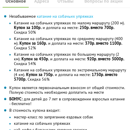
Основное
Адреса
Отзывы
Вопросы по акции
Незабываемое
катание на собачьих упряжках
Катание на собачьих упряжках по малому маршруту (200 м).
Купон за 100р.
и доплата на месте:
250р. вместо 700р.
Скидка 50%
Катание на собачьих упряжках по среднему маршруту (400
м).
Купон за 160р.
и доплата на месте:
370р. вместо 1100р.
Скидка 52%
Катание на собачьих упряжках по большому маршруту (2
км).
Купон за 450р.
и доплата на месте:
920р. вместо 3000р.
Скидка 54%
Катание на собачьих упряжках по экстремальному маршруту
(4 км).
Купон за 750р.
и доплата на месте:
1750р. вместо
5700р.
Скидка 56%
Купон является первоначальным взносом от общей стоимости.
Полную стоимость необходимо доплатить на месте
БОНУС:
для детей до 7 лет в сопровождении взрослых катание
- бесплатно!
В стоимость купона входит:
мастер-класс по запряганию ездовых собак
катание на собачьих упряжках
чай, кофе с баранками, горячие сосиски