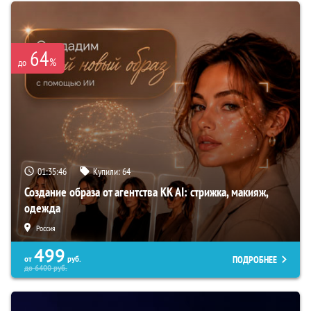
64
%
до
01:35:45
Купили:
64
Создание образа от агентства KK AI: стрижка, макияж,
одежда
Россия
499
ПОДРОБНЕЕ
от
руб.
до
6400
руб.