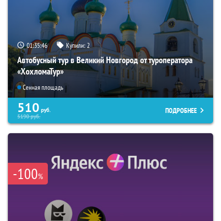
01:35:45
Купили:
2
Автобусный тур в Великий Новгород от туроператора
«ХохломаТур»
Сенная площадь
510
ПОДРОБНЕЕ
руб.
5190
руб.
-100
%