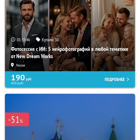
01:35:45
Купили:
10
Фотосессия с ИИ: 5 нейрофотографий в любой тематике
от New Dream Works
Россия
190
ПОДРОБНЕЕ
руб.
490
руб.
-51
%