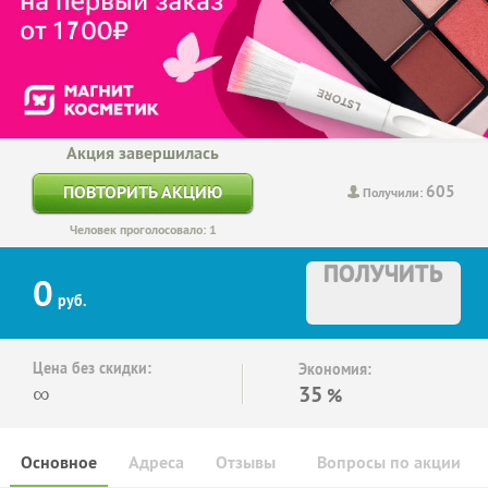
Акция завершилась
605
ПОВТОРИТЬ АКЦИЮ
Получили:
Человек проголосовало: 1
ПОЛУЧИТЬ
0
руб.
Цена без скидки:
Экономия:
∞
35
%
Основное
Адреса
Отзывы
Вопросы по акции