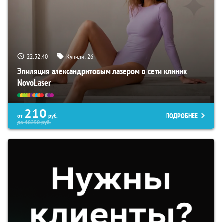
22:32:39
Купили:
26
Эпиляция александритовым лазером в сети клиник
NovoLaser
210
ПОДРОБНЕЕ
от
руб.
до
18250
руб.