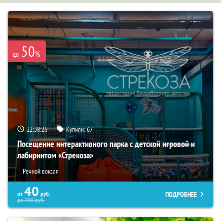
50
%
до
22:38:25
Купили:
67
Посещение интерактивного парка с детской игровой и
лабиринтом «Стрекоза»
Речной вокзал
40
ПОДРОБНЕЕ
от
руб.
до
700
руб.