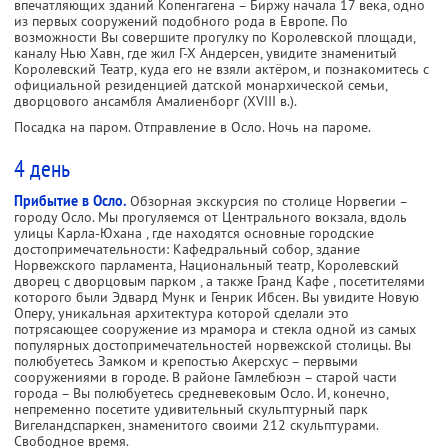
впечатляющих зданий Копенгагена – Биржу начала 17 века, одно
из первых сооружений подобного рода в Европе. По
возможности Вы совершите прогулку по Королевской площади,
каналу Нью Хавн, где жил Г-Х Андерсен, увидите знаменитый
Королевский Театр, куда его не взяли актёром, и познакомитесь с
официальной резиденцией датской монархической семьи,
дворцового ансамбля Амалиенборг (XVIII в.).
Посадка на паром. Отправление в Осло. Ночь на пароме.
4 день
Прибытие в Осло.
Обзорная экскурсия по столице Норвегии –
городу Осло. Мы прогуляемся от Центрального вокзала, вдоль
улицы Карла-Юхана , где находятся основные городские
достопримечательности: Кафедральный собор, здание
Норвежского парламента, Национальный театр, Королевский
дворец с дворцовым парком , а также Гранд Кафе , посетителями
которого были Эдвард Мунк и Генрик Ибсен. Вы увидите Новую
Оперу, уникальная архитектура которой сделали это
потрясающее сооружение из мрамора и стекла одной из самых
популярных достопримечательностей норвежской столицы. Вы
полюбуетесь Замком и крепостью Акерсхус – первыми
сооружениями в городе. В районе Гамлебюэн – старой части
города – Вы полюбуетесь средневековым Осло. И, конечно,
непременно посетите удивительный скульптурный парк
Вигеландспаркен, знаменитого своими 212 скульптурами.
Свободное время.