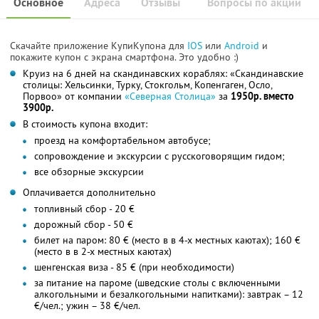
Основное
Адреса
Отзывы
Вопросы по акции
Скачайте приложение КупиКупона для
IOS
или
Android
и
покажите купон с экрана смартфона. Это удобно :)
Круиз на 6 дней на скандинавских кораблях: «Скандинавские
столицы: Хельсинки, Турку, Стокгольм, Копенгаген, Осло,
Порвоо» от компании
«Северная Столица»
за
1950р. вместо
3900р.
В стоимость купона входит:
проезд на комфортабельном автобусе;
сопровождение и экскурсии с русскоговорящим гидом;
все обзорные экскурсии
Оплачивается дополнительно
топливный сбор - 20 €
дорожный сбор - 50 €
билет на паром: 80 € (место в в 4-х местных каютах); 160 €
(место в в 2-х местных каютах)
шенгенская виза - 85 € (при необходимости)
за питание на пароме (шведские столы с включенными
алкогольными и безалкогольными напитками): завтрак – 12
€/чел.; ужин – 38 €/чел.