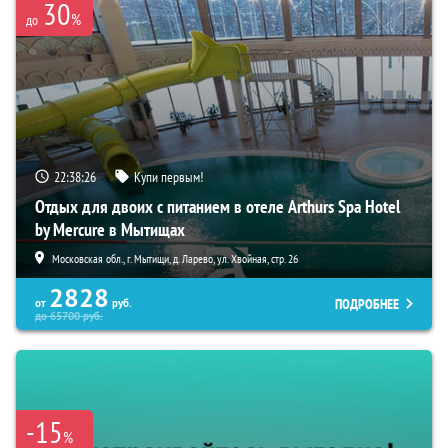
30
%
до
22:38:25
Купи первым!
Отдых для двоих с питанием в отеле Arthurs Spa Hotel
by Mercure в Мытищах
Московская обл., г. Мытищи, д. Ларево, ул. Хвойная, стр. 26
2828
ПОДРОБНЕЕ
от
руб.
до
65700
руб.
-15
%