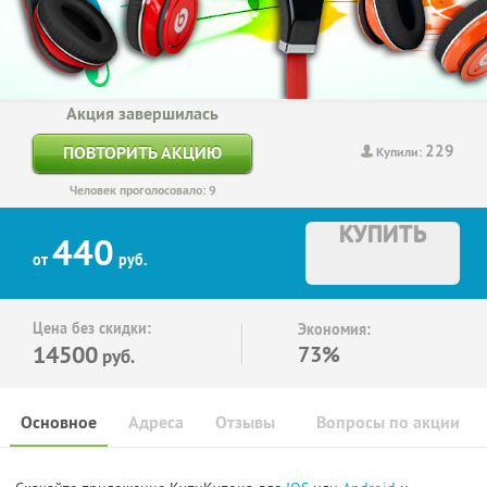
Акция завершилась
229
ПОВТОРИТЬ АКЦИЮ
Купили:
Человек проголосовало: 9
КУПИТЬ
440
от
руб.
Цена без скидки:
Экономия:
14500
73%
руб.
Основное
Адреса
Отзывы
Вопросы по акции