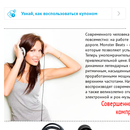
Узнай, как воспользоваться купоном
Современного человека
повсеместно: на работе 
дороге. Monster Beats 
которые позволяют услы
Теперь умопомрачитель
привлекательной цене.
динамики легендарных 
ритмичным, насыщенным
проработанными мощны
верхними частотами. Н
воспроизводят совреме
а также великолепно о
электронной и рок-музы
Совершенно
комп