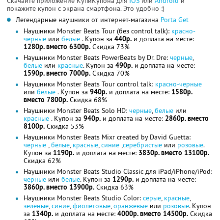
Скачайте приложение КупиКупона для
IOS
или
Android
и
покажите купон с экрана смартфона. Это удобно :)
Легендарные наушники от интернет-магазина
Porta Get
Наушники Monster Beats Tour (без control talk):
красно-
черные
или
белые
. Купон за
440р.
и доплата на месте:
1280р. вместо 6300р.
Скидка 73%
Наушники Monster Beats PowerBeats by Dr. Dre:
черные
,
белые
или
красные
. Купон за
490р.
и доплата на месте:
1590р. вместо 7000р.
Скидка 70%
Наушники Monster Beats Tour control talk:
красно-черные
или
белые
. Купон за
940р.
и доплата на месте:
1580р.
вместо 7800р.
Скидка 68%
Наушники Monster Beats Solo HD:
черные
,
белые
или
красные
. Купон за
940р.
и доплата на месте:
2860р. вместо
8100р.
Скидка 53%
Наушники Monster Beats Mixr created by David Guetta:
черные
,
белые
,
красные
,
синие
,
серебристые
или
розовые
.
Купон за
1190р.
и доплата на месте:
3830р. вместо 13100р.
Скидка 62%
Наушники Monster Beats Studio Classic для iPad/iPhone/iPod:
черные
или
белые
. Купон за
1290р.
и доплата на месте:
3860р. вместо 13900р.
Скидка 63%
Наушники Monster Beats Studio Color:
серые
,
красные
,
зеленые
,
синие
,
фиолетовые
,
оранжевые
или
розовые
. Купон
за
1340р.
и доплата на месте:
4000р. вместо 14500р.
Скидка