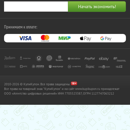
Принимаем к оплате:
2010-2026 © КупиКупон. Все права защищены.
Все права на товарный знак "КупиКупон" и на сайт www.kupikupon.ru принадлежат
OOO «Агентство цифровых решений» ИНН 7705523387, ОГРН 1127747063212