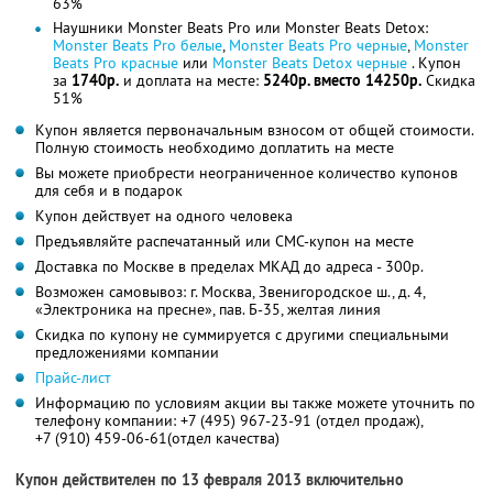
63%
Наушники Monster Beats Pro или Monster Beats Detox:
Monster Beats Pro белые
,
Monster Beats Pro черные
,
Monster
Beats Pro красные
или
Monster Beats Detox черные
. Купон
за
1740р.
и доплата на месте:
5240р. вместо 14250р.
Скидка
51%
Купон является первоначальным взносом от общей стоимости.
Полную стоимость необходимо доплатить на месте
Вы можете приобрести неограниченное количество купонов
для себя и в подарок
Купон действует на одного человека
Предъявляйте распечатанный или СМС-купон на месте
Доставка по Москве в пределах МКАД до адреса - 300р.
Возможен самовывоз: г. Москва, Звенигородское ш., д. 4,
«Электроника на пресне», пав. Б-35, желтая линия
Скидка по купону не суммируется с другими специальными
предложениями компании
Прайс-лист
Информацию по условиям акции вы также можете уточнить по
телефону компании:
+7 (495) 967-23-91 (отдел продаж),
+7 (910) 459-06-61
(отдел качества)
Купон действителен по 13 февраля 2013 включительно