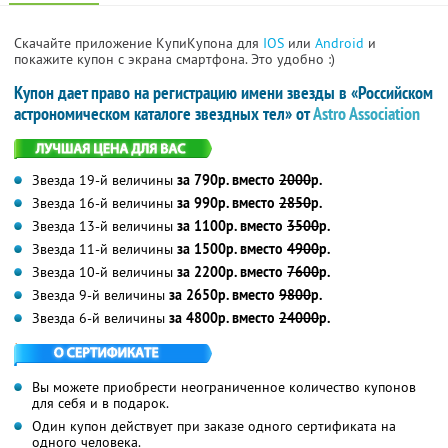
Скачайте приложение КупиКупона для
IOS
или
Android
и
покажите купон с экрана смартфона. Это удобно :)
Купон дает право на регистрацию имени звезды в «Российском
астрономическом каталоге звездных тел» от
Astro Association
Звезда 19-й величины
за 790р. вместо
2000
р.
Звезда 16-й величины
за 990р. вместо
2850
р.
Звезда 13-й величины
за 1100р. вместо
3500
р.
Звезда 11-й величины
за 1500р. вместо
4900
р.
Звезда 10-й величины
за 2200р. вместо
7600
р.
Звезда 9-й величины
за 2650р. вместо
9800
р.
Звезда 6-й величины
за 4800р. вместо
24000
р.
Вы можете приобрести неограниченное количество купонов
для себя и в подарок.
Один купон действует при заказе одного сертификата на
одного человека.