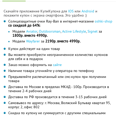
Скачайте приложение КупиКупона для
IOS
или
Android
и
покажите купон с экрана смартфона. Это удобно :)
Солнцезащитные очки Ray-Ban в интернет-магазине
oshki-shop
со скидкой до 64%
:
Модели
Aviator
,
Outdoorsman
,
Active Lifestyle
,
Signet
за
1800р. вместо 4990р.
Модели
Wayfarer
за
2190р. вместо 4990р.
Купон действует на один товар
Вы можете приобрести неограниченное количество купонов
для себя и в подарок
Заказ можно оформить на
сайте
Наличие товара уточняйте у оператора по телефону
Предъявляйте распечатанный или смс-купон при получении
товара
Доставка по Москве в пределах МКАД - 100р. Производится в
течение 2-4 рабочих дней
Доставка по РФ производится в течение 3-15 рабочих дней
Самовывоз по адресу: г. Москва, Волжский Бульвар квартал 95,
корпус 2, офис 802
Скидка по купону не суммируется с другими специальными