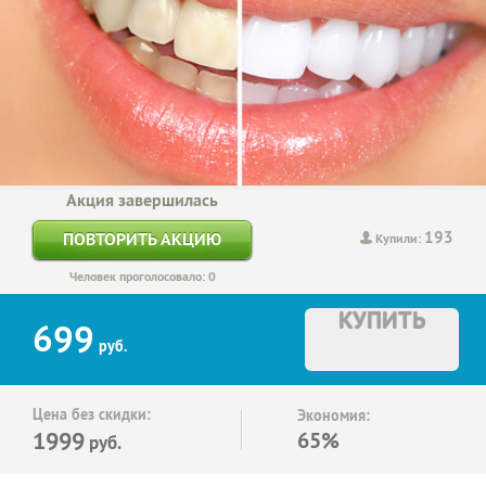
Акция завершилась
193
ПОВТОРИТЬ АКЦИЮ
Купили:
Человек проголосовало: 0
КУПИТЬ
699
руб.
Цена без скидки:
Экономия:
1999
65%
руб.