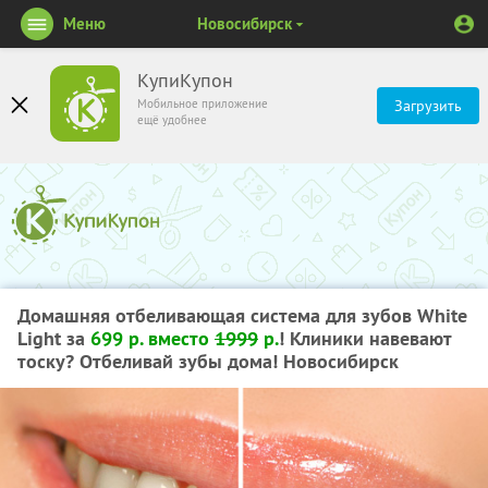
Меню
Новосибирск
КупиКупон
Мобильное приложение
Загрузить
ещё удобнее
Домашняя отбеливающая система для зубов White
Light за
699 р. вместо
1999
р.
! Клиники навевают
тоску? Отбеливай зубы дома! Новосибирск