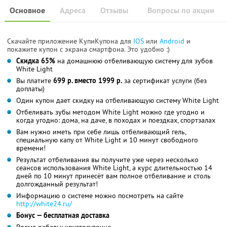
Основное
Адреса
Отзывы
Вопросы по акции
Скачайте приложение КупиКупона для
IOS
или
Android
и
покажите купон с экрана смартфона. Это удобно :)
Скидка 65%
на домашнюю отбеливающую систему для зубов
White Light
Вы платите
699 р. вместо 1999 р.
за сертификат услуги (без
доплаты)
Один купон дает скидку на отбеливающую систему White Light
Отбеливать зубы методом White Light можно где угодно и
когда угодно: дома, на даче, в походах и поездках, спортзалах
Вам нужно иметь при себе лишь отбеливающий гель,
специальную капу от White Light и 10 минут свободного
времени!
Результат отбеливания вы получите уже через несколько
сеансов использования White Light, а курс длительностью 14
дней по 10 минут принесёт вам полное отбеливание и столь
долгожданный результат!
Информацию о системе можно посмотреть на сайте
http://white24.ru/
Бонус — бесплатная доставка
Время работы: круглосуточно