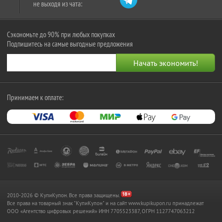
не выходя из чата:
Сэкономьте до 90% при любых покупках
Подпишитесь на самые выгодные предложения
Принимаем к оплате:
2010-2026 © КупиКупон. Все права защищены.
Все права на товарный знак "КупиКупон" и на сайт www.kupikupon.ru принадлежат
OOO «Агентство цифровых решений» ИНН 7705523387, ОГРН 1127747063212