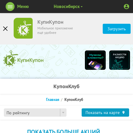
Меню
Новосибирск
КупиКупон
Мобильное приложение
Загрузить
ещё удобнее
КупонКлуб
Главная
КупонКлуб
Показать на карте
По рейтингу
ПОКАЗАТЬ БОЛЬШЕ АКЦИЙ