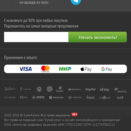
не выходя из чата:
Сэкономьте до 90% при любых покупках
Подпишитесь на самые выгодные предложения
Принимаем к оплате:
2010-2026 © КупиКупон. Все права защищены.
Все права на товарный знак "КупиКупон" и на сайт www.kupikupon.ru принадлежат
OOO «Агентство цифровых решений» ИНН 7705523387, ОГРН 1127747063212