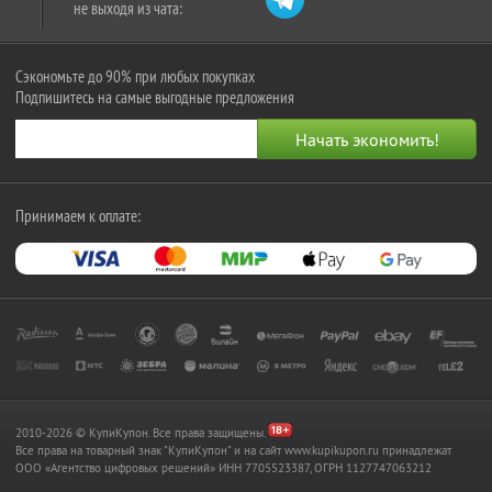
не выходя из чата:
Сэкономьте до 90% при любых покупках
Подпишитесь на самые выгодные предложения
Принимаем к оплате:
2010-2026 © КупиКупон. Все права защищены.
Все права на товарный знак "КупиКупон" и на сайт www.kupikupon.ru принадлежат
OOO «Агентство цифровых решений» ИНН 7705523387, ОГРН 1127747063212