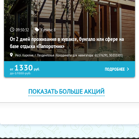
09:50:32
Купили:
8
От 2 дней проживания в куваксе, бунгало или сфере на
базе отдыха «Папоротник»
Респ. Карелия, г. Лахденпохья (Координаты для навигатора: 61.576291, 30.033301)
1330
ПОДРОБНЕЕ
от
руб.
до
17880
руб.
ПОКАЗАТЬ БОЛЬШЕ АКЦИЙ