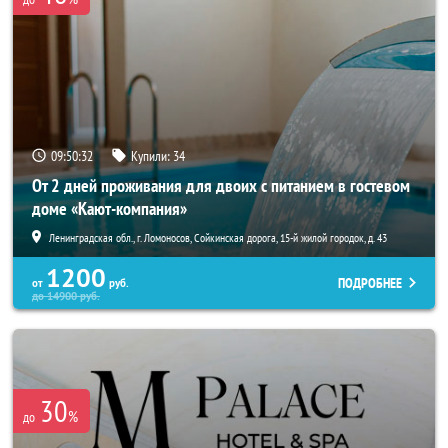
09:50:32
Купили:
34
От 2 дней проживания для двоих с питанием в гостевом
доме «Кают-компания»
Ленинградская обл., г. Ломоносов, Сойкинская дорога, 15-й жилой городок, д. 43
1200
ПОДРОБНЕЕ
от
руб.
до
14900
руб.
30
%
до