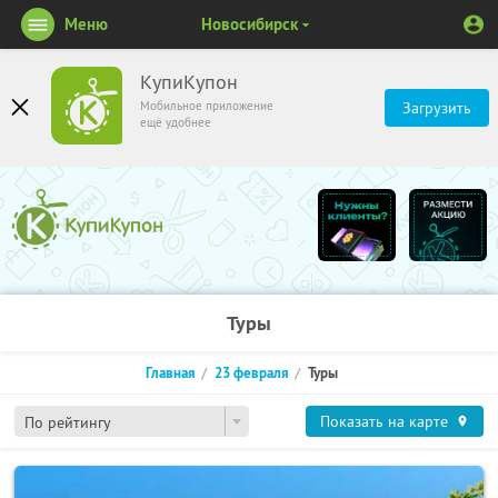
Меню
Новосибирск
КупиКупон
Мобильное приложение
Загрузить
ещё удобнее
Туры
Главная
23 февраля
Туры
Показать на карте
По рейтингу