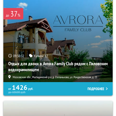
37
%
до
09:50:32
Купили:
12
Отдых для двоих в Avrora Family Club рядом с Пяловским
водохранилищем
Московская обл., Мытищинский р-н, д. Степаньково, ул. Рождественская, д. 25
1426
ПОДРОБНЕЕ
от
руб.
до
60600
руб.