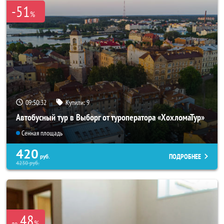
-51
%
09:50:32
Купили:
9
Автобусный тур в Выборг от туроператора «ХохломаТур»
Сенная площадь
420
ПОДРОБНЕЕ
руб.
4230
руб.
48
%
до