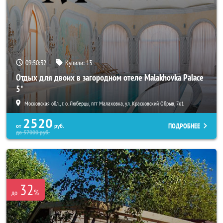
09:50:32
Купили:
13
Отдых для двоих в загородном отеле Malakhovka Palace
5*
Московская обл., г. о. Люберцы, пгт Малаховка, ул. Красковский Обрыв, 7к1
2520
ПОДРОБНЕЕ
от
руб.
до
57000
руб.
32
%
до