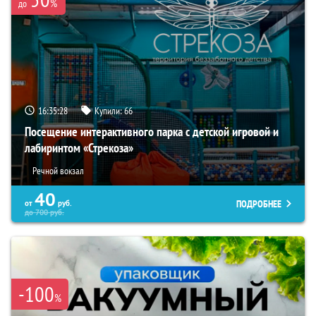
%
до
16:35:26
Купили:
66
Посещение интерактивного парка с детской игровой и
лабиринтом «Стрекоза»
Речной вокзал
40
ПОДРОБНЕЕ
от
руб.
до
700
руб.
-100
%