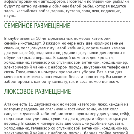
асфальтированной автодорогой. Любители поплавочной рыбалки
будут приятно удивлены обилием белой рыбы, которая водится
здесь: каспийская вобла, тарань, густера, сопа, лещ, подлещик,
окунь.
СЕМЕЙНОЕ РАЗМЕЩЕНИЕ
В клубе имеется 10 четырехместных номеров категории
семейный-стандарт. В каждом номере есть две изолированные
спальни, холл, санузел с душевой кабиной, морозильная камера
для улова, сейф, подставки под удилища, сушилки для одежды и
обуви, открытая веранда. В каждой комнате: две кровати,
холодильник, телевизор со спутниковой антенной, кондиционер,
электрический чайник с набором посуды, внутренняя телефонная
связь. Ежедневно в номерах проводится уборка. Раз в три дня
меняются комплекты постельного белья и полотенец. Вы можете
забронировать как одну комнату, так и весь номер целиком.
ЛЮКСОВОЕ РАЗМЕЩЕНИЕ
А также есть 11 двухместных номеров категории люкс, каждый из
которых разделен на спальную и гостиную зоны, имеет холл,
санузел с душевой кабиной, морозильную камеру для улова, сейф,
подставки под удилища, сушилки для одежды и обуви, открытую
веранду. В каждом номере есть две большие удобные кровати,
холодильник, телевизор со спутниковой антенной, кондиционер,
электрический чайник с набором посуды, барная стойка, угловой