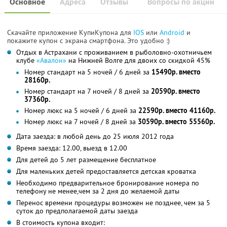
Основное
Адреса
Отзывы
Вопросы по акции
Скачайте приложение КупиКупона для
IOS
или
Android
и
покажите купон с экрана смартфона. Это удобно :)
Отдых в Астрахани с проживанием в рыболовно-охотничьем
клубе
«Авалон»
на Нижней Волге для двоих со скидкой 45%
Номер стандарт на 5 ночей / 6 дней за
15490р. вместо
28160р.
Номер стандарт на 7 ночей / 8 дней за
20590р. вместо
37360р.
Номер люкс на 5 ночей / 6 дней за
22590р. вместо 41160р.
Номер люкс на 7 ночей / 8 дней за
30590р. вместо 55560р.
Дата заезда: в любой день до 25 июля 2012 года
Время заезда: 12.00, выезд в 12.00
Для детей до 5 лет размещение бесплатное
Для маленьких детей предоставляется детская кроватка
Необходимо предварительное бронирование номера по
телефону не менее,чем за 2 дня до желаемой даты
Перенос времени процедуры возможен не позднее, чем за 5
суток до предполагаемой даты заезда
В стоимость купона входит: