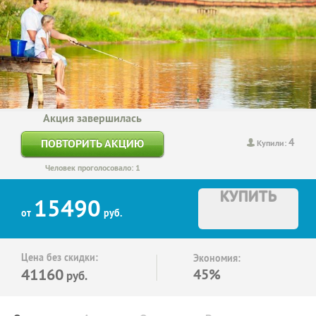
Акция завершилась
4
ПОВТОРИТЬ АКЦИЮ
Купили:
Человек проголосовало: 1
КУПИТЬ
15490
от
руб.
Цена без скидки:
Экономия:
41160
45%
руб.