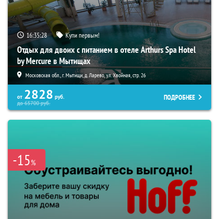
16:35:26
Купи первым!
Отдых для двоих с питанием в отеле Arthurs Spa Hotel
by Mercure в Мытищах
Московская обл., г. Мытищи, д. Ларево, ул. Хвойная, стр. 26
2828
ПОДРОБНЕЕ
от
руб.
до
65700
руб.
-15
%