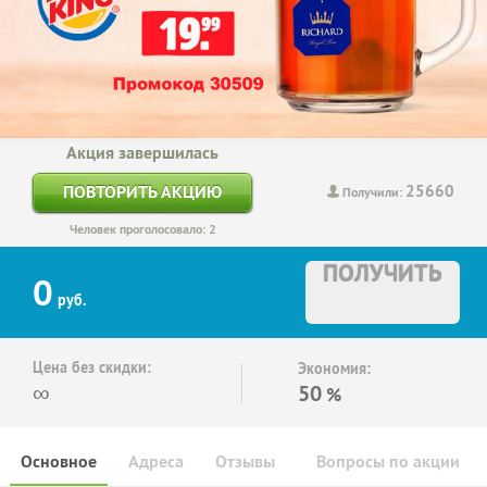
Акция завершилась
25660
ПОВТОРИТЬ АКЦИЮ
Получили:
Человек проголосовало: 2
ПОЛУЧИТЬ
0
руб.
Цена без скидки:
Экономия:
∞
50
%
Основное
Адреса
Отзывы
Вопросы по акции