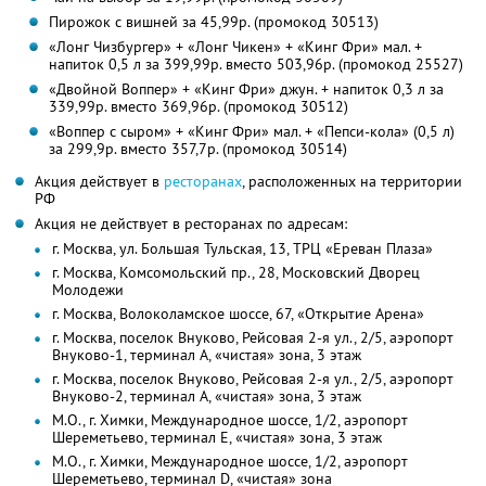
Пирожок с вишней за 45,99р. (промокод 30513)
«Лонг Чизбургер» + «Лонг Чикен» + «Кинг Фри» мал. +
напиток 0,5 л за 399,99р. вместо 503,96р. (промокод 25527)
«Двойной Воппер» + «Кинг Фри» джун. + напиток 0,3 л за
339,99р. вместо 369,96р. (промокод 30512)
«Воппер с сыром» + «Кинг Фри» мал. + «Пепси-кола» (0,5 л)
за 299,9р. вместо 357,7р. (промокод 30514)
Акция действует в
ресторанах
, расположенных на территории
РФ
Акция не действует в ресторанах по адресам:
г. Москва, ул. Большая Тульская, 13, ТРЦ «Ереван Плаза»
г. Москва, Комсомольский пр., 28, Московский Дворец
Молодежи
г. Москва, Волоколамское шоссе, 67, «Открытие Арена»
г. Москва, поселок Внуково, Рейсовая 2-я ул., 2/5, аэропорт
Внуково-1, терминал A, «чистая» зона, 3 этаж
г. Москва, поселок Внуково, Рейсовая 2-я ул., 2/5, аэропорт
Внуково-2, терминал A, «чистая» зона, 3 этаж
М.О., г. Химки, Международное шоссе, 1/2, аэропорт
Шереметьево, терминал E, «чистая» зона, 3 этаж
М.О., г. Химки, Международное шоссе, 1/2, аэропорт
Шереметьево, терминал D, «чистая» зона