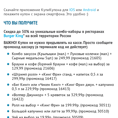
Скачайте приложение КупиКупона для
IOS
или
Android
и
покажите купон с экрана смартфона. Это удобно :)
ЧТО ВЫ ПОЛУЧИТЕ
Скидка до 50% на уникальные комбо-наборы в ресторанах
Burger King
* на всей территории России
ВАЖНО! Купон не нужно предъявлять на кассе. Просто сообщите
промокод кассиру (в терминале код не действует)
Комбо закусок (Крылышки (мал.) + Луковые колечки (мал.) +
Сырные медальоны 5шт.) за 249,99 (промокод 21605)
Брауни и кофе (Горячий брауни + кофе (мал.) на выбор) за
129,99 (промокод 21606)
«Штримп ролл» + «Кинг Фри» станд. + напиток 0,5 л за
299,99р (промокод 16417)
«Биг Кинг» или «Чикен Кинг» + «Кинг Фри» джун. + капучино
0,3 л за 229,99р (промокод 16413)
«Воппер Джуниор» + 5 креветок за 329,99р (промокод
16422)
Ролл на выбор + «Кинг Фри» за 199.99р. (промокод 30511)
Большой капучино или латте за 99,99р. (промокод 30510)
Чай на выбор за 19,99р. (промокод 30509)