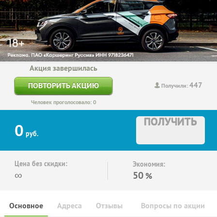
Акция завершилась
447
ПОВТОРИТЬ АКЦИЮ
Получили:
Человек проголосовало: 0
ПОЛУЧИТЬ
0
руб.
Цена без скидки:
Экономия:
∞
50
%
Основное
Адреса
Отзывы
Вопросы по акции