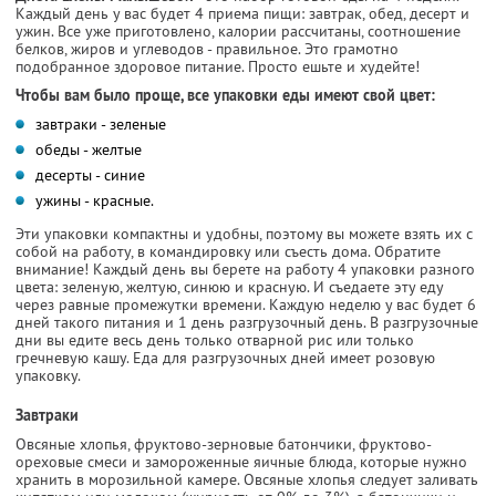
Каждый день у вас будет 4 приема пищи: завтрак, обед, десерт и
ужин. Все уже приготовлено, калории рассчитаны, соотношение
белков, жиров и углеводов - правильное. Это грамотно
подобранное здоровое питание. Просто ешьте и худейте!
Чтобы вам было проще, все упаковки еды имеют свой цвет:
завтраки - зеленые
обеды - желтые
десерты - синие
ужины - красные.
Эти упаковки компактны и удобны, поэтому вы можете взять их с
собой на работу, в командировку или съесть дома. Обратите
внимание! Каждый день вы берете на работу 4 упаковки разного
цвета: зеленую, желтую, синюю и красную. И съедаете эту еду
через равные промежутки времени. Каждую неделю у вас будет 6
дней такого питания и 1 день разгрузочный день. В разгрузочные
дни вы едите весь день только отварной рис или только
гречневую кашу. Еда для разгрузочных дней имеет розовую
упаковку.
Завтраки
Овсяные хлопья, фруктово-зерновые батончики, фруктово-
ореховые смеси и замороженные яичные блюда, которые нужно
хранить в морозильной камере. Овсяные хлопья следует заливать