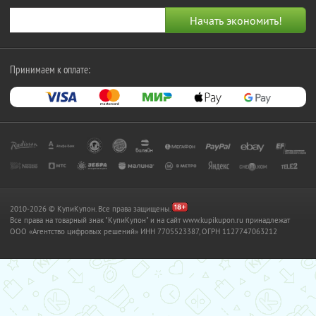
Принимаем к оплате:
2010-2026 © КупиКупон. Все права защищены.
Все права на товарный знак "КупиКупон" и на сайт www.kupikupon.ru принадлежат
OOO «Агентство цифровых решений» ИНН 7705523387, ОГРН 1127747063212