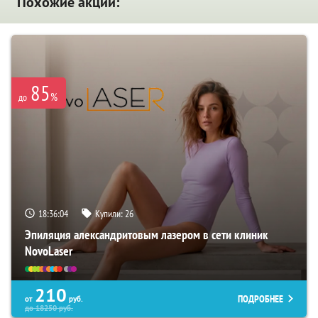
Похожие акции:
85
%
до
18:36:03
Купили:
26
Эпиляция александритовым лазером в сети клиник
NovoLaser
210
ПОДРОБНЕЕ
от
руб.
до
18250
руб.