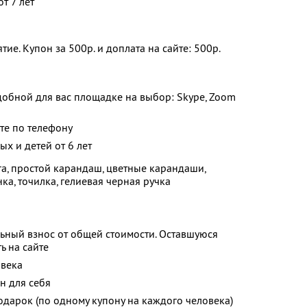
т 7 лет
ие. Купон за 500р. и доплата на сайте: 500р.
добной для вас площадке на выбор: Skype, Zoom
йте по телефону
х и детей от 6 лет
а, простой карандаш, цветные карандаши,
ка, точилка, гелиевая черная ручка
ьный взнос от общей стоимости. Оставшуюся
ь на сайте
овека
н для себя
одарок (по одному купону на каждого человека)