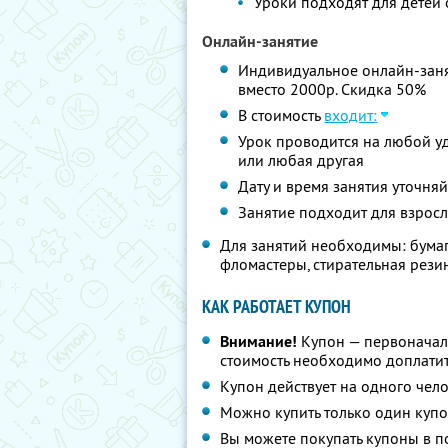
Уроки подходят для детей о
Онлайн-занятие
Индивидуальное онлайн-занят
вместо 2000р. Скидка 50%
В стоимость
входит:
Урок проводится на любой у
или любая другая
Дату и время занятия уточня
Занятие подходит для взрослы
Для занятий необходимы: бумаг
фломастеры, стирательная резин
КАК РАБОТАЕТ КУПОН
Внимание!
Купон — первоначал
стоимость необходимо доплатит
Купон действует на одного чел
Можно купить только один купо
Вы можете покупать купоны в п