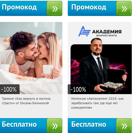
Промокод
Промокод
-100
%
-100
%
Тренинг «Как вернуть в постель
Интенсив «Автоконтент 2026: как
06:25:53
Получили:
16
06:25:53
Получили:
4
страсть» от Оксаны Бачинской
зарабатывать там, где еще нет
Россия
Россия
конкурентов»
Бесплатно
Бесплатно