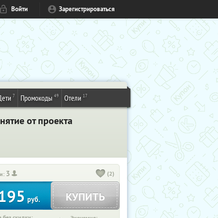
Войти
Зарегистрироваться
7
49
17
Дети
Промокоды
Отели
нятие от проекта
3
(2)
и:
195
КУПИТЬ
руб.
 без скидки: