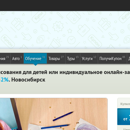
25
1
31
27
13
12
85
ния
Авто
Обучение
Товары
Туры
Услуги
ПолучиКупон
сования для детей или индивидуальное онлайн-за
52%
. Новосибирск
Купил
от
Цена