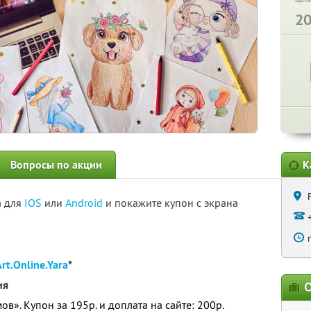
2
Вопросы по акции
К
а для
IOS
или
Android
и покажите купон с экрана
rt.Online.Yara
*
ия
О
в». Купон за 195р. и доплата на сайте: 200р.