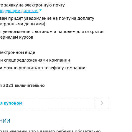
е заявку на электронную почту
ледующие данные:
 вам придет уведомление на почту на доплату
ектронными деньгами)
т уведомление с логином и паролем для открытия
териалам курсов
электронном виде
ими спецпредложениями компании
 можно уточнить по телефону компании:
ря 2021 включительно
ся купоном
НИИ
Yara уверены, что у вашего ребёнка обязательно