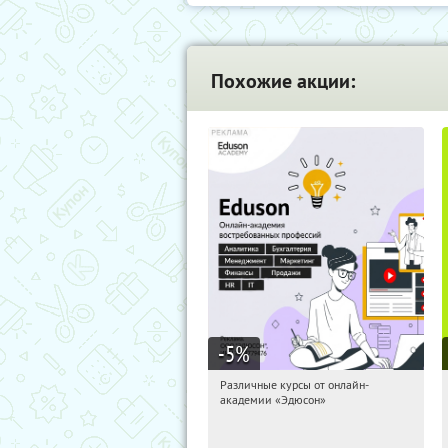
Похожие акции:
-5
%
Различные курсы от онлайн-
06:25:53
Получили:
2
академии «Эдюсон»
Россия