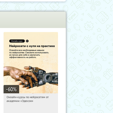
-60
%
Онлайн-курсы по нейросетям от
06:25:53
Получили:
6
академии «Эдюсон»
Москва