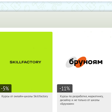
-5
%
-11
%
Курсы от онлайн-школы Skillfactory
Курсы по разработке, маркетингу,
06:25:53
Получи первым!
06:25:53
Получи первым!
дизайну и не только от школы
Россия
Россия
«Бруноям»