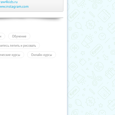
raw4kids.ru
ww.instagram.com
и
Обучение
читесь лепить и рисовать
рческие курсы
Онлайн-курсы
чение