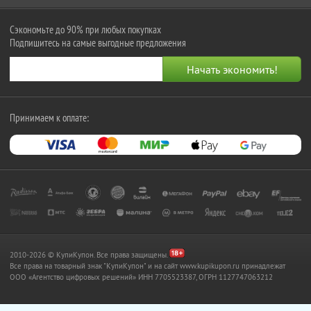
Сэкономьте до 90% при любых покупках
Подпишитесь на самые выгодные предложения
Принимаем к оплате:
2010-2026 © КупиКупон. Все права защищены.
Все права на товарный знак "КупиКупон" и на сайт www.kupikupon.ru принадлежат
OOO «Агентство цифровых решений» ИНН 7705523387, ОГРН 1127747063212