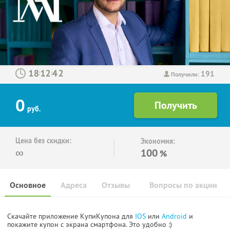
191
:
:
Получили:
0
руб.
Цена без скидки:
Экономия:
∞
100
%
Основное
Адреса
Отзывы
Вопросы по акции
Скачайте приложение КупиКупона для
IOS
или
Android
и
покажите купон с экрана смартфона. Это удобно :)