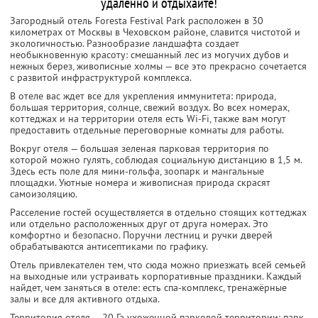
удаленно и отдыхайте!
Загородный отель Foresta Festival Park расположен в 30
километрах от Москвы в Чеховском районе, славится чистотой и
экологичностью. Разнообразие ландшафта создает
необыкновенную красоту: смешанный лес из могучих дубов и
нежных берез, живописные холмы — все это прекрасно сочетается
с развитой инфраструктурой комплекса.
В отеле вас ждет все для укрепления иммунитета: природа,
большая территория, солнце, свежий воздух. Во всех номерах,
коттеджах и на территории отеля есть Wi-Fi, также вам могут
предоставить отдельные переговорные комнаты для работы.
Вокруг отеля — большая зеленая парковая территория по
которой можно гулять, соблюдая социальную дистанцию в 1,5 м.
Здесь есть поле для мини-гольфа, зоопарк и мангальные
площадки. Уютные номера и живописная природа скрасят
самоизоляцию.
Расселение гостей осуществляется в отдельно стоящих коттеджах
или отдельно расположенных друг от друга номерах. Это
комфортно и безопасно. Поручни лестниц и ручки дверей
обрабатываются антисептиками по графику.
Отель привлекателен тем, что сюда можно приезжать всей семьей
на выходные или устраивать корпоративные праздники. Каждый
найдет, чем заняться в отеле: есть спа-комплекс, тренажёрные
залы и все для активного отдыха.
Территория отеля — 20 Га ухоженной парковой территории: парк,