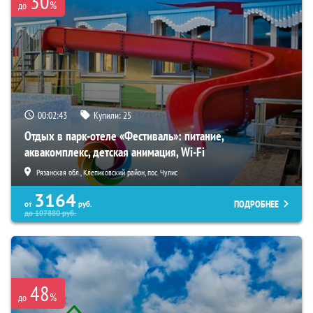
30
%
до
00:02:41
Купили:
25
Отдых в парк-отеле «Фестиваль»: питание,
аквакомплекс, детская анимация, Wi-Fi
Рязанская обл., Клепиковский район, пос. Чулис
3164
ПОДРОБНЕЕ
от
руб.
до
107880
руб.
48
%
до