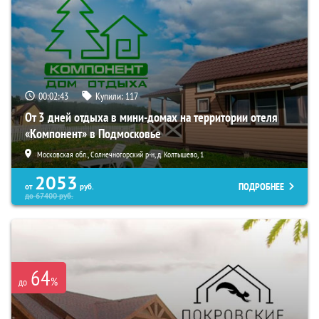
00:02:41
Купили:
117
От 3 дней отдыха в мини-домах на территории отеля
«Компонент» в Подмосковье
Московская обл., Солнечногорский р-н, д. Колтышево, 1
2053
ПОДРОБНЕЕ
от
руб.
до
67400
руб.
64
%
до