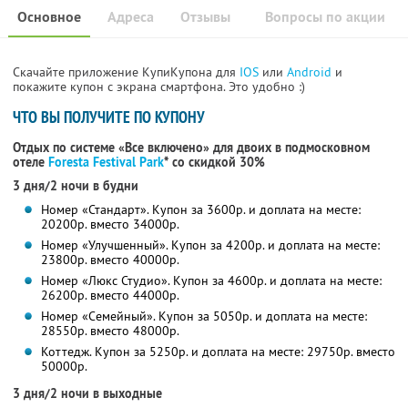
Основное
Адреса
Отзывы
Вопросы по акции
Скачайте приложение КупиКупона для
IOS
или
Android
и
покажите купон с экрана смартфона. Это удобно :)
ЧТО ВЫ ПОЛУЧИТЕ ПО КУПОНУ
Отдых по системе «Все включено» для двоих в подмосковном
отеле
Foresta Festival Park
*
со скидкой 30%
3 дня/2 ночи в будни
Номер «Стандарт». Купон за 3600р. и доплата на месте:
20200р. вместо 34000р.
Номер «Улучшенный». Купон за 4200р. и доплата на месте:
23800р. вместо 40000р.
Номер «Люкс Студио». Купон за 4600р. и доплата на месте:
26200р. вместо 44000р.
Номер «Семейный». Купон за 5050р. и доплата на месте:
28550р. вместо 48000р.
Коттедж. Купон за 5250р. и доплата на месте: 29750р. вместо
50000р.
3 дня/2 ночи в выходные