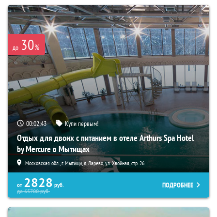
30
%
до
00:02:41
Купи первым!
Отдых для двоих с питанием в отеле Arthurs Spa Hotel
by Mercure в Мытищах
Московская обл., г. Мытищи, д. Ларево, ул. Хвойная, стр. 26
2828
ПОДРОБНЕЕ
от
руб.
до
65700
руб.