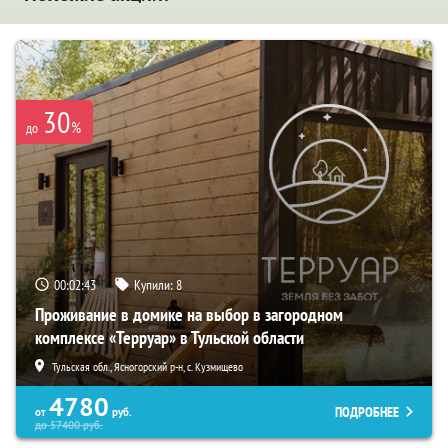
30
%
до
00:02:41
Купили:
8
Проживание в домике на выбор в загородном
комплексе «Терруар» в Тульской области
Тульская обл., Ясногорский р-н, с. Кузмищево
4780
ПОДРОБНЕЕ
от
руб.
до
57400
руб.