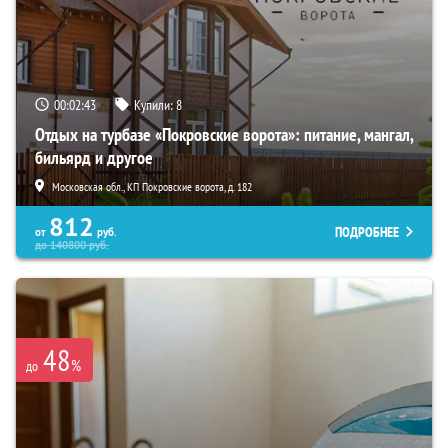
00:02:41
Купили:
8
Отдых на турбазе «Покровские ворота»: питание, мангал,
бильярд и другое
Московская обл., КП Покровские ворота, д. 182
812
ПОДРОБНЕЕ
от
руб.
до
140800
руб.
48
%
до