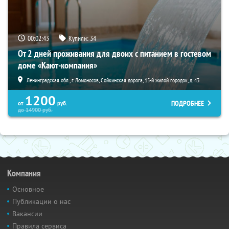
00:02:41
Купили:
34
От 2 дней проживания для двоих с питанием в гостевом
доме «Кают-компания»
Ленинградская обл., г. Ломоносов, Сойкинская дорога, 15-й жилой городок, д. 43
1200
ПОДРОБНЕЕ
от
руб.
до
14900
руб.
Компания
Основное
Публикации о нас
Вакансии
Правила сервиса