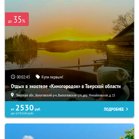
35
%
до
00:02:41
Купи первым!
Отдых в экоотеле «Киногородок» в Тверской области
Тверская обл., Бологовский р-н, Выползовское с/п, дер. Михайловское, д. 15
2530
ПОДРОБНЕЕ
от
руб.
до
173110
руб.