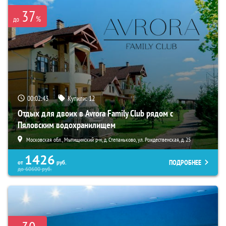
37
%
до
00:02:41
Купили:
12
Отдых для двоих в Avrora Family Club рядом с
Пяловским водохранилищем
Московская обл., Мытищинский р-н, д. Степаньково, ул. Рождественская, д. 25
1426
ПОДРОБНЕЕ
от
руб.
до
60600
руб.