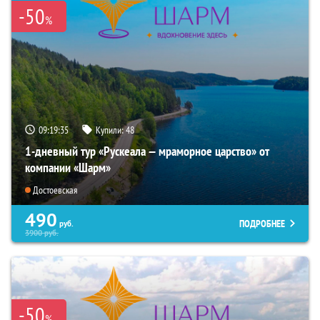
-50
%
09:19:34
Купили:
48
1-дневный тур «Рускеала — мраморное царство» от
компании «Шарм»
Достоевская
490
ПОДРОБНЕЕ
руб.
3900
руб.
-50
%