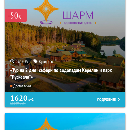
-50
%
09:19:34
Купили:
6
«Тур на 2 дня: сафари по водопадам Карелии и парк
“Рускеала"»
Достоевская
1620
ПОДРОБНЕЕ
руб.
12900
руб.