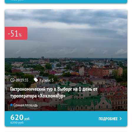
-51
%
09:19:34
Купили:
5
Гастрономический тур в Выборг на 1 день от
туроператора «ХохломаТур»
Сенная площадь
620
ПОДРОБНЕЕ
руб.
6290
руб.