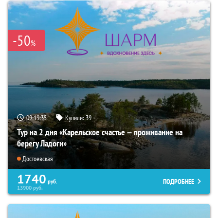
-50
%
09:19:34
Купили:
39
Тур на 2 дня «Карельское счастье — проживание на
берегу Ладоги»
Достоевская
1740
ПОДРОБНЕЕ
руб.
13900
руб.