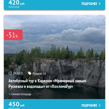
420
ПОДРОБНЕЕ
руб.
4230
руб.
-51
%
09:19:34
Купили:
24
Автобусный тур в Карелию «Мраморный каньон
Рускеала и водопады» от «ХохломаТур»
Сенная площадь
450
ПОДРОБНЕЕ
руб.
4550
руб.