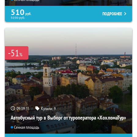
510
ПОДРОБНЕЕ
руб.
5190
руб.
-51
%
09:19:34
Купили:
9
Автобусный тур в Выборг от туроператора «ХохломаТур»
Сенная площадь