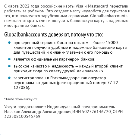
С марта 2022 года российские карты Visa и Mastercard перестали
работать за рубежом. Это создает массу неудобств для туристов и
тех, кто пользуется зарубежными сервисами. Globalbankaссounts
помогает открыть счет и получить банковскую карту в надежных
иностранных банках.
Globalbankaccounts доверяют, потому что это:
проверенный сервис с богатым опытом — более 15000
клиентов получили удобные и надежные банковские карты
для путешествий и онлайн-платежей с его помощью;
является официальным партнером банков;
высокое качество и надежность — каждый второй клиент
приходит сюда по совету друзей или знакомых;
зарегистрирован в Роскомнадзоре как оператор
персональных данных (регистрационный номер: 77-22-
127086).
* Глобалбэнкаккаунтс
Услуги предоставляет: Индивидуальный предприниматель
Ильяков Александр Александрович,
ИНН 502726146720
, ОГРН
322508100545769