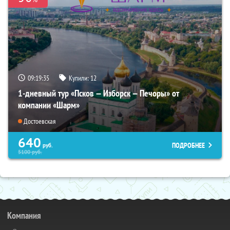
09:19:34
Купили:
12
1-дневный тур «Псков — Изборск — Печоры» от
компании «Шарм»
Достоевская
640
ПОДРОБНЕЕ
руб.
5100
руб.
Компания