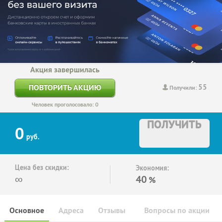
Акция завершилась
55
ПОВТОРИТЬ АКЦИЮ
Получили:
Человек проголосовало: 0
ПОЛУЧИТЬ
0
руб.
Цена без скидки:
Экономия:
∞
40
%
Основное
Адреса
Отзывы
Вопросы по акции