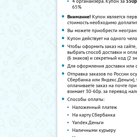
4 органайзера. Купон за
550р
65%
Внимание!
Купон является пер
стоимость необходимо доплатит
Вы можете приобрести неограни
Купон действует на одного чел
Чтобы оформить заказ на сайте,
выбрать способ доставки и опл
(6 знаков) и секретный код (2 з
Для оформления доставки или с
Отправка заказов по России осу
Сбербанка или Яндекс.Деньги),
оплачиваете заказ на почте пр
взимает 30-60р. за перевод на
Способы оплаты:
Наложенный платеж
На карту Сбербанка
Yandex.Деньги
Наличными курьеру