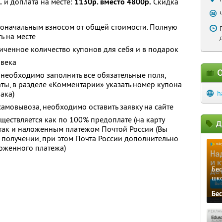
.
и доплата на месте:
1130р. вместо 4800р.
Скидка
воначальным взносом от общей стоимости. Полную
ь на месте
ченное количество купонов для себя и в подарок
овека
О
 необходимо заполнить все обязательные поля,
аты, в разделе «Комментарии» указать номер купона
нака)
h
амовывоза, необходимо оставить заявку на сайте
ществляется как по 100% предоплате (на карту
Д
 так и наложенным платежом Почтой России (Вы
и получении, при этом Почта России дополнительно
ложенного платежа)
Бе
шк
Бе