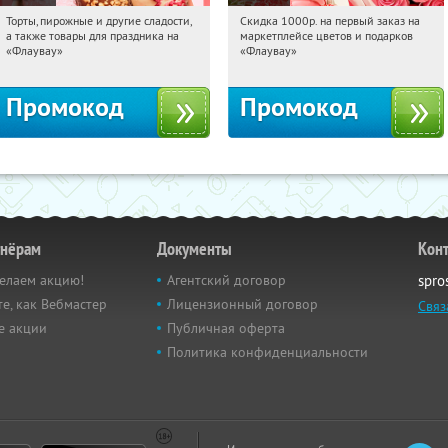
Торты, пирожные и другие сладости,
Скидка 1000р. на первый заказ на
11:14:25
Получили:
6
11:14:25
Получили:
18
а также товары для праздника на
маркетплейсе цветов и подарков
Россия
Россия
«Флаувау»
«Флаувау»
Промокод
Промокод
тнёрам
Документы
Кон
елаем акцию!
Агентский договор
spro
е, как Вебмастер
Лицензионный договор
Связ
е акции
Публичная оферта
Политика конфиденциальности