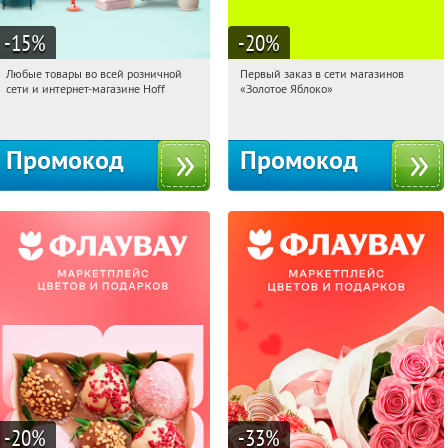
-15
%
-20
%
Любые товары во всей розничной
Первый заказ в сети магазинов
11:14:25
Получили:
83
11:14:25
Получи первым!
сети и интернет-магазине Hoff
«Золотое Яблоко»
Москва, 1-й Волоколамский проезд,
Россия
10с1
Промокод
Промокод
-20
%
-33
%