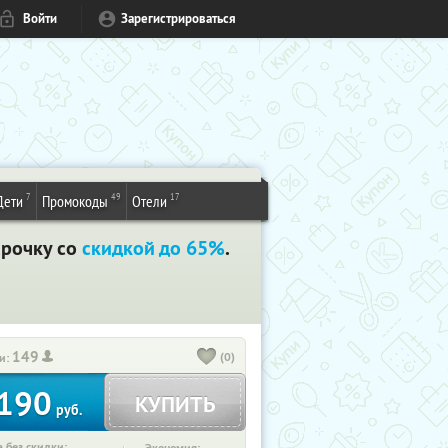
Войти
Зарегистрироваться
7
49
17
Дети
Промокоды
Отели
срочку со
скидкой до 65%
.
149
(0)
и:
190
КУПИТЬ
руб.
 без скидки: