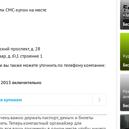
ли СМС-купон на месте
Ра
«Э
Бе
ский проспект, д. 28
вар, д. 6\1 строение 1
Кур
 вы также можете уточнить по телефону компании:
Бе
я 2013 включительно
Ра
дне
ся купоном
Бе
чень важно держать паспорт, деньги и билеты
рять. Теперь компактный органайзер для
ь все ваши документы в одном месте, чтобы ничего