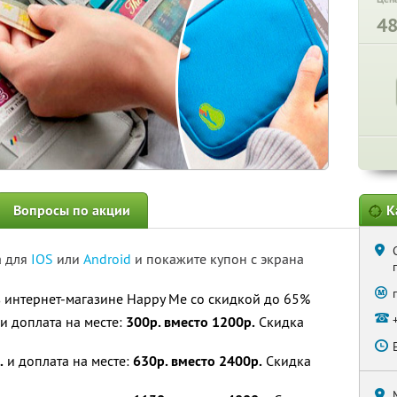
4
Вопросы по акции
К
а для
IOS
или
Android
и покажите купон с экрана
 интернет-магазине Happy Me со скидкой до 65%
и доплата на месте:
300р. вместо 1200р.
Скидка
.
и доплата на месте:
630р. вместо 2400р.
Скидка