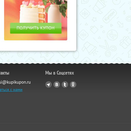
такты
Мы в Соцсетях
si@kupikupon.ru
аться с нами