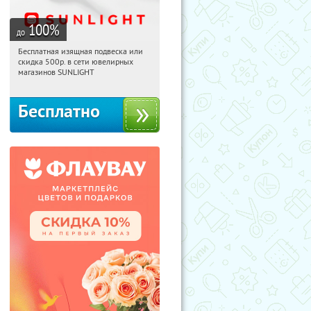
100
%
до
Бесплатная изящная подвеска или
11:14:25
Получили:
73
скидка 500р. в сети ювелирных
Россия
магазинов SUNLIGHT
Бесплатно