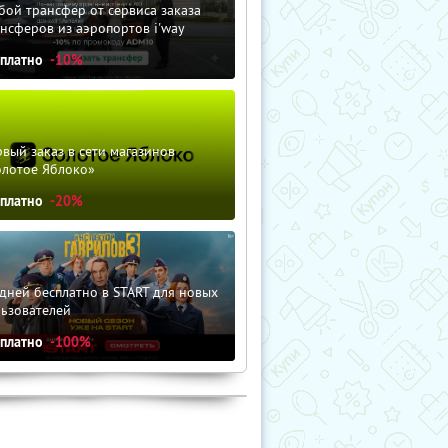
ой трансфер от сервиса заказа
нсферов из аэропортов i'way
сплатно
-10%
вый заказ в сети магазинов
олотое Яблоко»
сплатно
-20%
дней бесплатно в START для новых
льзователей
сплатно
-100%