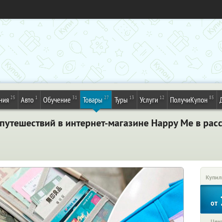
25
1
31
27
13
12
85
ния
Авто
Обучение
Товары
Туры
Услуги
ПолучиКупон
я путешествий в интернет-магазине Happy Me в рас
Купил
от
Цена