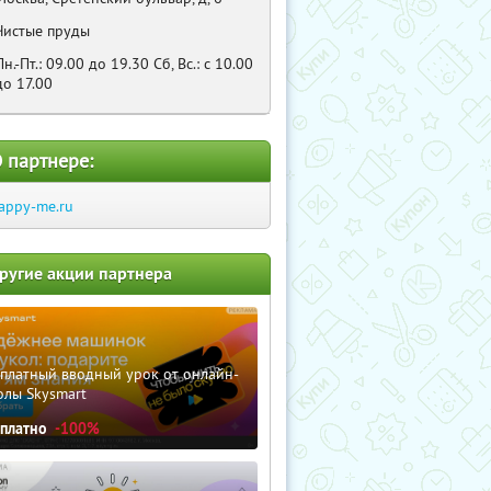
Чистые пруды
Пн.-Пт.: 09.00 до 19.30 Cб, Bc.: c 10.00
до 17.00
 партнере:
appy-me.ru
ругие акции партнера
сплатный вводный урок от онлайн-
олы Skysmart
сплатно
-100%