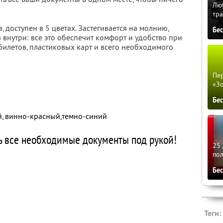
Люб
тра
 доступен в 5 цветах. Застегивается на молнию,
Бе
 внутри: все это обеспечит комфорт и удобство при
билетов, пластиковых карт и всего необходимого
Пер
«З
Бе
ый, винно-красный,темно-синий
 все необходимые документы под рукой!
25 
по
Бе
Теги: