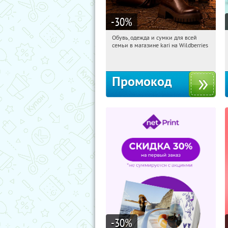
-30
%
Обувь, одежда и сумки для всей
11:14:25
Получили:
31
семьи в магазине kari на Wildberries
Россия
Промокод
-30
%