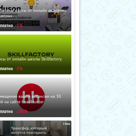
зличные курсы от онлайн-академии
дюсон»
сплатно
-5%
сы от онлайн-школы Skillfactory
сплатно
-5%
змещение вашей вакансии на 30
й на сайте HeadHunter
сплатно
-100%